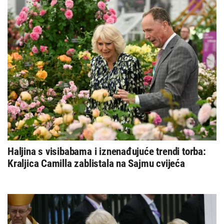
Haljina s visibabama i iznenađujuće trendi torba:
Kraljica Camilla zablistala na Sajmu cvijeća