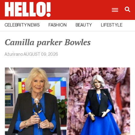
CELEBRITY NEWS
FASHION
BEAUTY
LIFESTYLE
C
Camilla parker Bowles
Ažurirano
AUGUST 09, 2026