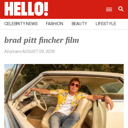
CELEBRITY NEWS
FASHION
BEAUTY
LIFESTYLE
C
brad pitt fincher film
Ažurirano
AUGUST 09, 2026