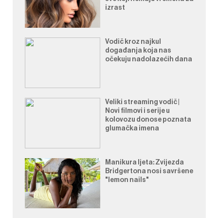
izrast
Vodič kroz najkul
događanja koja nas
očekuju nadolazećih dana
Veliki streaming vodič |
Novi filmovi i serije u
kolovozu donose poznata
glumačka imena
Manikura ljeta: Zvijezda
Bridgertona nosi savršene
"lemon nails"