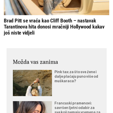
Brad Pitt se vraća kao Cliff Booth – nastavak
Tarantinova hita donosi mračniji Hollywood kakav
još niste vidjeli
Možda vas zanima
Pink tax: za što sve žene i
dalje plaćaju puno više od
muškaraca?
Francuski pramenovi:
savršen ljetni odabir za
sve koji nemaju vremena za