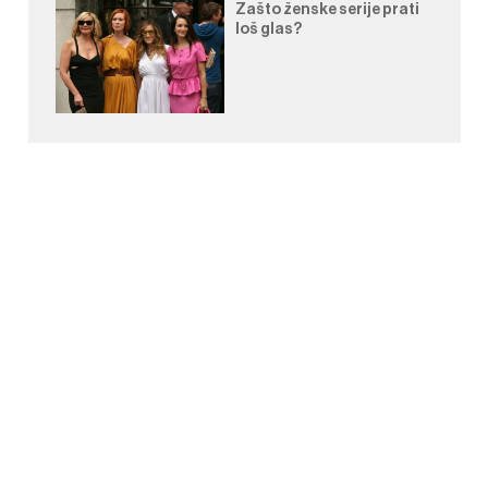
Zašto ženske serije prati
loš glas?