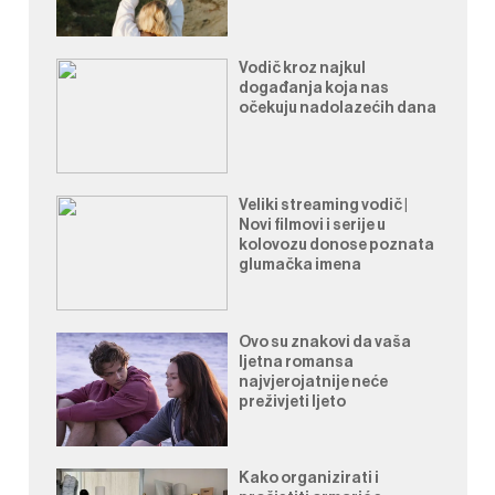
Vodič kroz najkul
događanja koja nas
očekuju nadolazećih dana
Veliki streaming vodič |
Novi filmovi i serije u
kolovozu donose poznata
glumačka imena
Ovo su znakovi da vaša
ljetna romansa
najvjerojatnije neće
preživjeti ljeto
Kako organizirati i