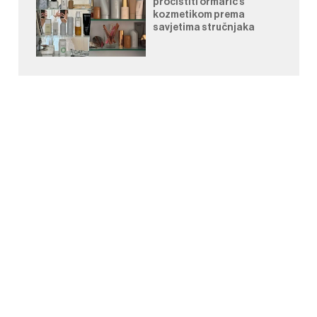
pročistiti ormarić s
kozmetikom prema
savjetima stručnjaka