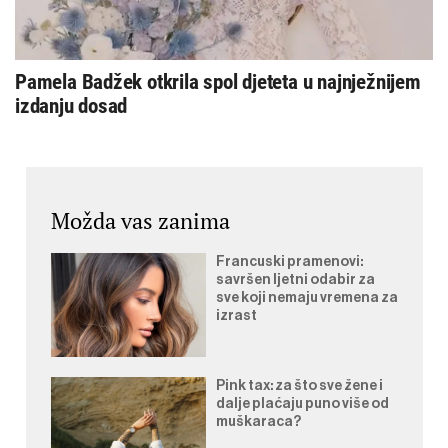
Pamela Badžek otkrila spol djeteta u najnježnijem
izdanju dosad
Možda vas zanima
Francuski pramenovi:
savršen ljetni odabir za
sve koji nemaju vremena za
izrast
Pink tax: za što sve žene i
dalje plaćaju puno više od
muškaraca?