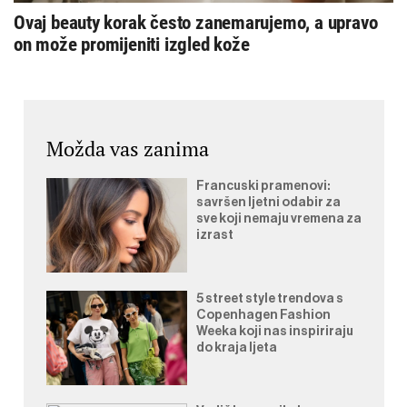
Ovaj beauty korak često zanemarujemo, a upravo
on može promijeniti izgled kože
Možda vas zanima
Francuski pramenovi:
savršen ljetni odabir za
sve koji nemaju vremena za
izrast
5 street style trendova s
Copenhagen Fashion
Weeka koji nas inspiriraju
do kraja ljeta