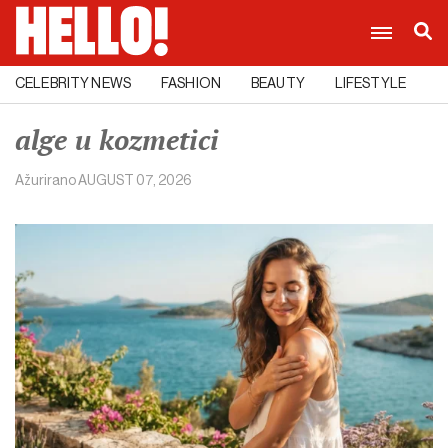
CELEBRITY NEWS
FASHION
BEAUTY
LIFESTYLE
C
alge u kozmetici
Ažurirano
AUGUST 07, 2026