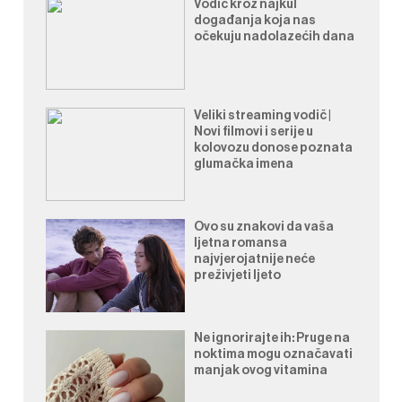
Vodič kroz najkul
događanja koja nas
očekuju nadolazećih dana
Veliki streaming vodič |
Novi filmovi i serije u
kolovozu donose poznata
glumačka imena
Ovo su znakovi da vaša
ljetna romansa
najvjerojatnije neće
preživjeti ljeto
Ne ignorirajte ih: Pruge na
noktima mogu označavati
manjak ovog vitamina