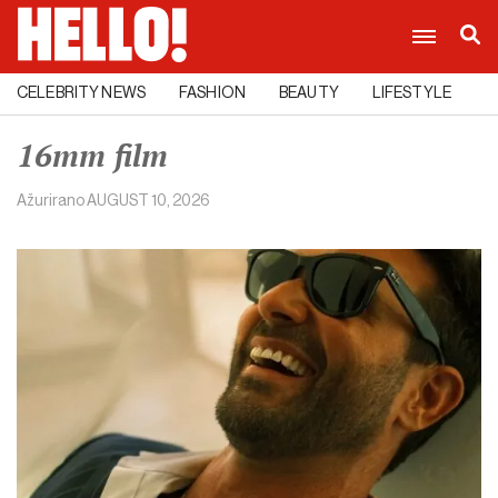
CELEBRITY NEWS
FASHION
BEAUTY
LIFESTYLE
C
16mm film
Ažurirano
AUGUST 10, 2026