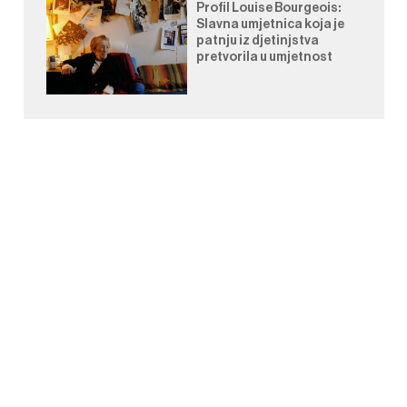
Profil Louise Bourgeois:
Slavna umjetnica koja je
patnju iz djetinjstva
pretvorila u umjetnost