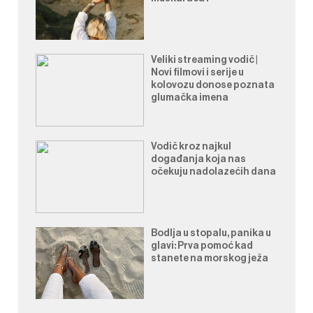
Veliki streaming vodič |
Novi filmovi i serije u
kolovozu donose poznata
glumačka imena
Vodič kroz najkul
događanja koja nas
očekuju nadolazećih dana
Bodlja u stopalu, panika u
glavi: Prva pomoć kad
stanete na morskog ježa