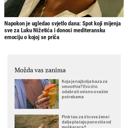
Napokon je ugledao svjetlo dana: Spot koji mijenja
sve za Luku Nižetića i donosi mediteransku
emociju o kojoj se priča
Možda vas zanima
Koja je najbolja baza za
smoothie? Evo što
odabrati ovisno o vašim
potrebama
Pink tax: za što sve žene i
dalje plaćaju puno više od
muškaraca?