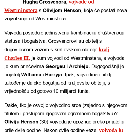
vojvode od
Hugha Grosvenora
,
Westminstera
s
Olivijom Henson
, koja će postati nova
vojvotkinja od Westminstera.
Vojvoda posjeduje jedinstvenu kombinaciju društvenoga
statusa i bogatstva. Grosvenorovi su obitelj s
kralj
dugovječnom vezom s kraljevskom obitelji:
Charles III.
je kum vojvodi od Westminstera, a vojvoda
je kum prinčevima
Georgeu
i
Archieju.
Dugogodišnji je
prijatelj
Williama
i
Harryja.
Ipak, vojvodina obitelj
također je daleko bogatija od kraljevske obitelji, s
vrijednošću od gotovo 10 milijardi funta.
Dakle, tko je osvojio vojvodino srce (zajedno s njegovom
titulom i pristupom njegovom ogromnom bogatstvu)?
Oliviju Henson
(30) vojvoda je upoznao preko prijatelja
vojvoda ju
prije dvije godine. Nakon dvije godine veze,