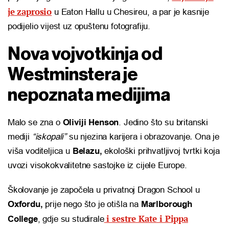
je zaprosio
u Eaton Hallu u Chesireu, a par je kasnije
podijelio vijest uz opuštenu fotografiju.
Nova vojvotkinja od
Westminstera je
nepoznata medijima
Malo se zna o
Oliviji Henson
. Jedino što su britanski
mediji
“iskopali”
su njezina karijera i obrazovanje
.
Ona je
viša voditeljica u
Belazu,
ekološki prihvatljivoj tvrtki koja
uvozi visokokvalitetne sastojke iz cijele Europe.
Školovanje je započela u privatnoj Dragon School u
Oxfordu,
prije nego što je otišla na
Marlborough
i sestre Kate i Pippa
College
, gdje su studirale