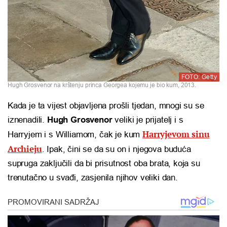
FOTO: Getty
Hugh Grosvenor na krštenju princa Georgea kojemu je bio kum, 2013.
Kada je ta vijest objavljena prošli tjedan, mnogi su se
iznenadili.
Hugh Grosvenor
veliki je prijatelj i s
Harryjevom sinu
Harryjem i s Williamom, čak je kum
Archieju
. Ipak, čini se da su on i njegova buduća
supruga zaključili da bi prisutnost oba brata, koja su
trenutačno u svađi, zasjenila njihov veliki dan.