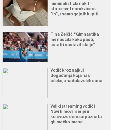
minimalistički nakit:
statement narukvice su
"in", znamo gdje ih kupiti
Tina Zelčić: "Gimnastika
me naučila kako pasti,
ustati i nastaviti dalje"
Vodič kroz najkul
događanja koja nas
očekuju nadolazećih dana
Veliki streaming vodič |
Novi filmovi i serije u
kolovozu donose poznata
glumačka imena