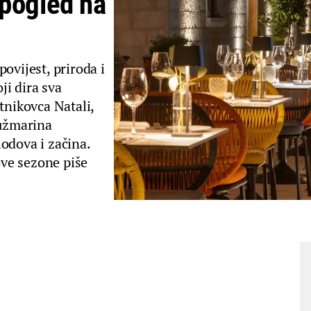
 pogled na
ovijest, priroda i
ji dira sva
tnikovca Natali,
ružmarina
odova i začina.
ove sezone piše