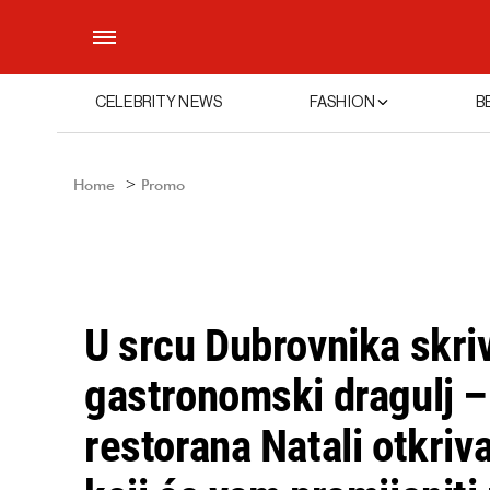
CELEBRITY NEWS
FASHION
B
Home
Promo
U srcu Dubrovnika skri
gastronomski dragulj –
restorana Natali otkriva