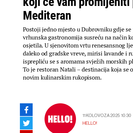
koji će vam promijeniti
Mediteran
Postoji jedno mjesto u Dubrovniku gdje se p
vrhunska gastronomija susreću na način ko
osjetila. U sjenovitom vrtu renesansnog lje
daleko od gradske vreve, mirisi lavande i 
isprepliću se s aromama svježih morskih pl
To je restoran Natali – destinacija koja se 
novim kulinarskim rukopisom.
11 KOLOVOZA 2025
10:30
HELLO!