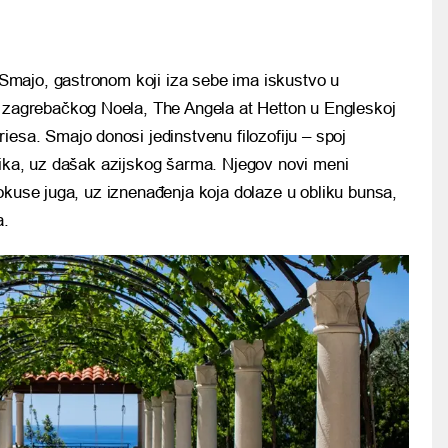
e Smajo, gastronom koji iza sebe ima iskustvo u
 zagrebačkog Noela, The Angela at Hetton u Engleskoj
esa. Smajo donosi jedinstvenu filozofiju – spoj
nika, uz dašak azijskog šarma. Njegov novi meni
okuse juga, uz iznenađenja koja dolaze u obliku bunsa,
a.