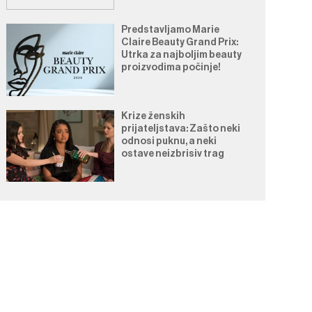
Predstavljamo Marie
Claire Beauty Grand Prix:
Utrka za najboljim beauty
proizvodima počinje!
Krize ženskih
prijateljstava: Zašto neki
odnosi puknu, a neki
ostave neizbrisiv trag