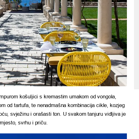
 tempurom košuljici s kremastim umakom od vongola,
eom od tartufa, te nenadmašna kombinacija cikle, kozjeg
oću, svježinu i orašasti ton. U svakom tanjuru vidljiva je
jesto, svrhu i priču.