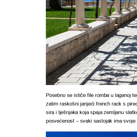
Posebno se ističe file romba u laganoj
zatim raskošni janjeći french rack s pir
sira i lješnjaka koja spaja zemljanu slatk
posvećenost – svaki sastojak ima svoje m