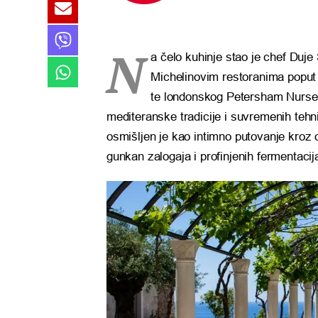
N
a čelo kuhinje stao je chef Duj
Michelinovim restoranima poput
te londonskog Petersham Nurseri
mediteranske tradicije i suvremenih teh
osmišljen je kao intimno putovanje kroz 
gunkan zalogaja i profinjenih fermentacij