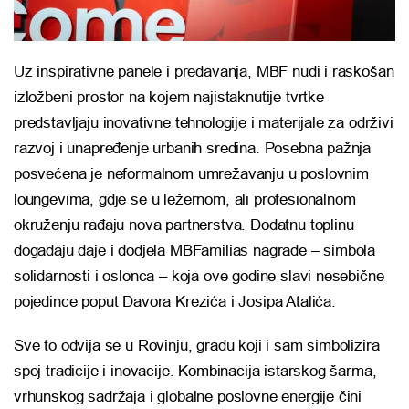
Uz inspirativne panele i predavanja, MBF nudi i raskošan
izložbeni prostor na kojem najistaknutije tvrtke
predstavljaju inovativne tehnologije i materijale za održivi
razvoj i unapređenje urbanih sredina. Posebna pažnja
posvećena je neformalnom umrežavanju u poslovnim
loungevima, gdje se u ležernom, ali profesionalnom
okruženju rađaju nova partnerstva. Dodatnu toplinu
događaju daje i dodjela MBFamilias nagrade – simbola
solidarnosti i oslonca – koja ove godine slavi nesebične
pojedince poput Davora Krezića i Josipa Atalića.
Sve to odvija se u Rovinju, gradu koji i sam simbolizira
spoj tradicije i inovacije. Kombinacija istarskog šarma,
vrhunskog sadržaja i globalne poslovne energije čini