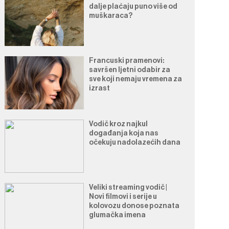
dalje plaćaju puno više od
muškaraca?
Francuski pramenovi:
savršen ljetni odabir za
sve koji nemaju vremena za
izrast
Vodič kroz najkul
događanja koja nas
očekuju nadolazećih dana
Veliki streaming vodič |
Novi filmovi i serije u
kolovozu donose poznata
glumačka imena