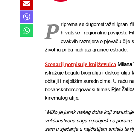
P
riprema se
dugometražni igrani f
hrvatske i regionalne povijesti. F
ovakvih razmjera o pjevaču čije s
životna priča nadilazi granice estrade.
Scenarij potpisuje književnica
Milana
istražuje bogatu biografiju i diskografiju
obitelji i najbližim suradnicima. U radu na
bosanskohercegovački filmaš
Pjer Žalic
kinematografije.
“
Mišo je junak našeg doba koji zaslužuje 
veličanstvena saga o pobjedi i o porazu, 
sam u sjećanje u najčistijem smislu te r