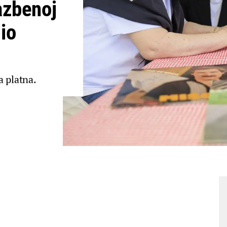
azbenoj
žio
a platna.