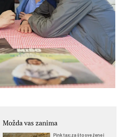
Možda vas zanima
Pink tax: za što sve žene i