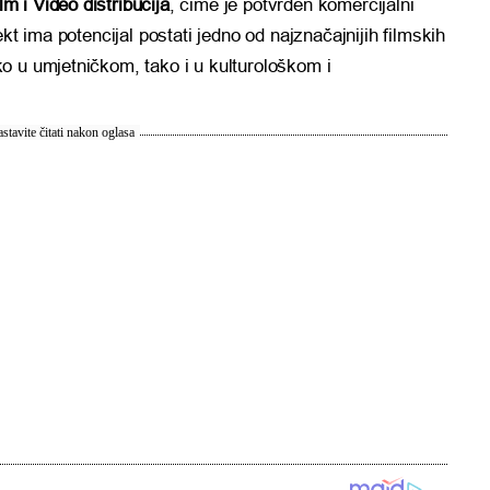
ilm i Video distribucija
, čime je potvrđen komercijalni
kt ima potencijal postati jedno od najznačajnijih filmskih
o u umjetničkom, tako i u kulturološkom i
stavite čitati nakon oglasa