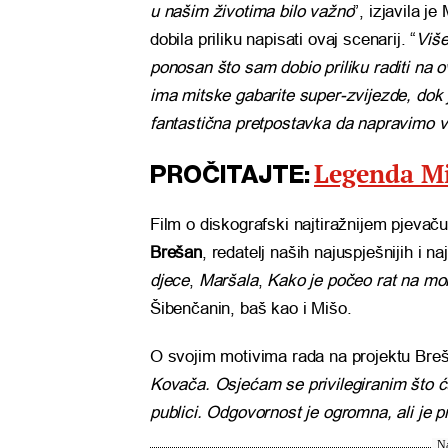
u našim životima bilo važno
”, izjavila j
dobila priliku napisati ovaj scenarij. “
Više
ponosan što sam dobio priliku raditi na o
ima mitske gabarite super-zvijezde, dok je
fantastična pretpostavka da napravimo veli
Legenda Mi
PROČITAJTE:
Film o diskografski najtiražnijem pjevač
Brešan
, redatelj naših najuspješnijih i n
djece
,
Maršala
,
Kako je počeo rat na m
Šibenčanin, baš kao i Mišo.
O svojim motivima rada na projektu Breš
Kovača. Osjećam se privilegiranim što ć
publici. Odgovornost je ogromna, ali je pr
Na