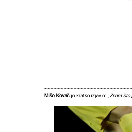
Mišo Kovač
je kratko izjavio: „
Znam što j