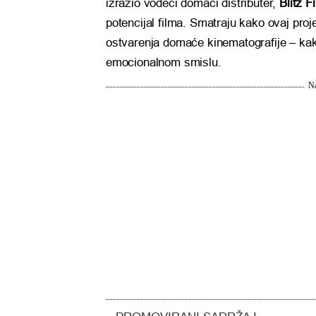
izrazio vodeći domaći distributer,
Blitz F
potencijal filma. Smatraju kako ovaj proje
ostvarenja domaće kinematografije – kak
emocionalnom smislu.
Na