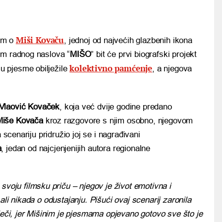
Miši Kovaču
ilm o
, jednoj od najvećih glazbenih ikona
ilm radnog naslova “
MIŠO
” bit će prvi biografski projekt
kolektivno pamćenje
u pjesme obilježile
, a njegova
 Vlaović Kovaček
, koja već dvije godine predano
Miše Kovača
kroz razgovore s njim osobno, njegovom
 scenariju pridružio joj se i nagrađivani
a
, jedan od najcjenjenijih autora regionalne
svoju filmsku priču – njegov je život emotivna i
ali nikada o odustajanju. Pišući ovaj scenarij zaronila
iječi, jer Mišinim je pjesmama opjevano gotovo sve što je