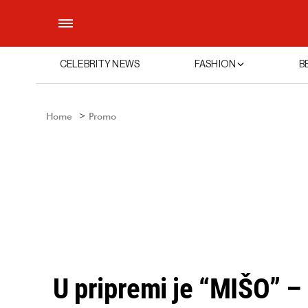
CELEBRITY NEWS
FASHION
B
Home
Promo
U pripremi je “MIŠO” –