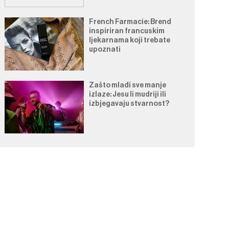
French Farmacie: Brend
inspiriran francuskim
ljekarnama koji trebate
upoznati
Zašto mladi sve manje
izlaze: Jesu li mudriji ili
izbjegavaju stvarnost?