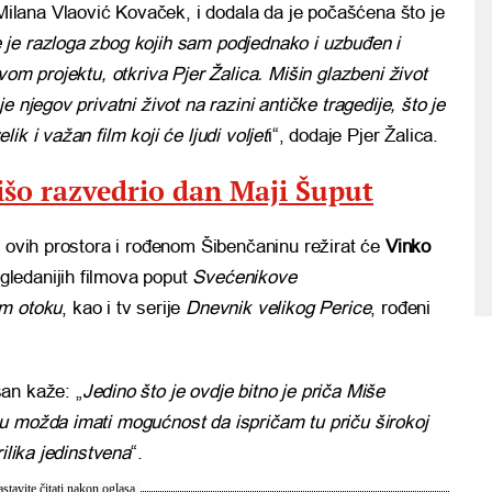
e Milana Vlaović Kovaček, i dodala da je počašćena što je
 je razloga zbog kojih sam podjednako i uzbuđen i
vom projektu, otkriva Pjer Žalica. Mišin glazbeni život
 njegov privatni život na razini antičke tragedije, što je
k i važan film koji će ljudi voljet
i“, dodaje Pjer Žalica.
šo razvedrio dan Maji Šuput
u ovih prostora i rođenom Šibenčaninu režirat će
Vinko
ajgledanijih filmova poput
Svećenikove
om otoku
, kao i tv serije
Dnevnik velikog Perice
, rođeni
an kaže: „
Jedino što je ovdje bitno je priča Miše
u možda imati mogućnost da ispričam tu priču širokoj
ilika jedinstvena
“.
stavite čitati nakon oglasa