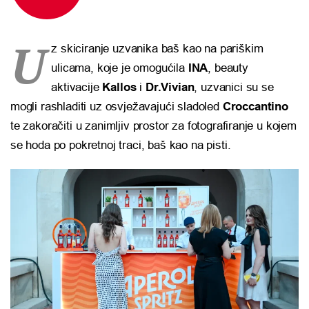
U
z skiciranje uzvanika baš kao na pariškim
ulicama, koje je omogućila
INA
, beauty
aktivacije
Kallos
i
Dr.Vivian
, uzvanici su se
mogli rashladiti uz osvježavajući sladoled
Croccantino
te zakoračiti u zanimljiv prostor za fotografiranje u kojem
se hoda po pokretnoj traci, baš kao na pisti.