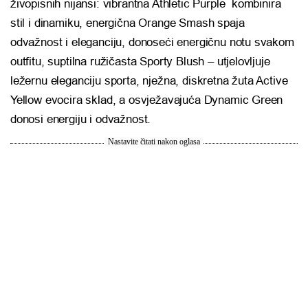
živopisnih nijansi: vibrantna Athletic Purple kombinira
stil i dinamiku, energična Orange Smash spaja
odvažnost i eleganciju, donoseći energičnu notu svakom
outfitu, suptilna ružičasta Sporty Blush – utjelovljuje
ležernu eleganciju sporta, nježna, diskretna žuta Active
Yellow evocira sklad, a osvježavajuća Dynamic Green
donosi energiju i odvažnost.
Nastavite čitati nakon oglasa