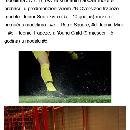
modelima #C i #D, okvire sunčanih naočala možete
pronaći i u predimenzioniranom #N Oversized trapeze
modelu. Junior Sun okvire ( 5 – 10 godina) možete
pronaći u modelima : #c – Retro Square, #d- Iconic Mini
i #e – Iconic Trapeze, a Young Child (9 mjeseci – 5
godina) u modelu #d.