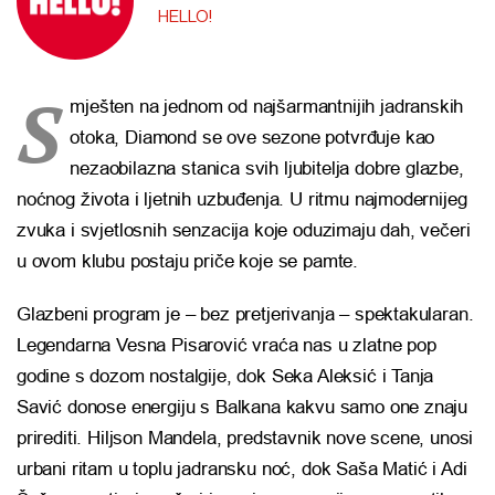
HELLO!
S
mješten na jednom od najšarmantnijih jadranskih
otoka, Diamond se ove sezone potvrđuje kao
nezaobilazna stanica svih ljubitelja dobre glazbe,
noćnog života i ljetnih uzbuđenja. U ritmu najmodernijeg
zvuka i svjetlosnih senzacija koje oduzimaju dah, večeri
u ovom klubu postaju priče koje se pamte.
Glazbeni program je – bez pretjerivanja – spektakularan.
Legendarna Vesna Pisarović vraća nas u zlatne pop
godine s dozom nostalgije, dok Seka Aleksić i Tanja
Savić donose energiju s Balkana kakvu samo one znaju
prirediti. Hiljson Mandela, predstavnik nove scene, unosi
urbani ritam u toplu jadransku noć, dok Saša Matić i Adi