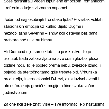
Šoše garantiraju večeri ispunjene emocijom, romantikom
i refrenima koje svi znamo napamet.
Jedan od najposebnijih trenutaka ljeta? Povratak velikih
stadionskih emocija uz kultno Bijelo Dugme i
nezaobilaznu Severinu – show koji ostavlja bez daha i
pretvara noć u ljetnu himnu.
Ali Diamond nije samo klub – to je iskustvo. To je
trenutak kada zaboravljate na sve osim glazbe, plesa i
topline noći. To je pogled prema nebu, zvijezde iznad, i
osjećaj da ste točno tamo gdje trebate biti. Vrhunska
produkcija, internacionalni DJ-evi, ekskluzivni eventi i
atmosfera koja graniči s magijom čine svaku večer
jedinstvenom.
Za one koji žele znati više – sve informacije o nastupima