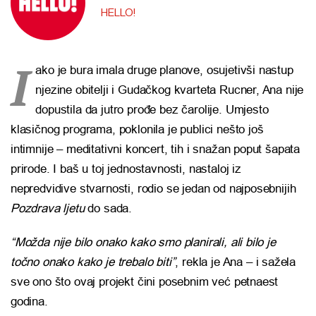
HELLO!
I
ako je bura imala druge planove, osujetivši nastup
njezine obitelji i Gudačkog kvarteta Rucner, Ana nije
dopustila da jutro prođe bez čarolije. Umjesto
klasičnog programa, poklonila je publici nešto još
intimnije – meditativni koncert, tih i snažan poput šapata
prirode. I baš u toj jednostavnosti, nastaloj iz
nepredvidive stvarnosti, rodio se jedan od najposebnijih
Pozdrava ljetu
do sada.
“Možda nije bilo onako kako smo planirali, ali bilo je
točno onako kako je trebalo biti”
, rekla je Ana – i sažela
sve ono što ovaj projekt čini posebnim već petnaest
godina.