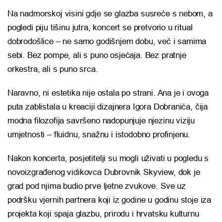
Na nadmorskoj visini gdje se glazba susreće s nebom, a
pogledi piju tišinu jutra, koncert se pretvorio u ritual
dobrodošlice – ne samo godišnjem dobu, već i samima
sebi. Bez pompe, ali s puno osjećaja. Bez pratnje
orkestra, ali s puno srca.
Naravno, ni estetika nije ostala po strani. Ana je i ovoga
puta zablistala u kreaciji dizajnera Igora Dobranića, čija
modna filozofija savršeno nadopunjuje njezinu viziju
umjetnosti – fluidnu, snažnu i istodobno profinjenu.
Nakon koncerta, posjetitelji su mogli uživati u pogledu s
novoizgrađenog vidikovca Dubrovnik Skyview, dok je
grad pod njima budio prve ljetne zvukove. Sve uz
podršku vjernih partnera koji iz godine u godinu stoje iza
projekta koji spaja glazbu, prirodu i hrvatsku kulturnu