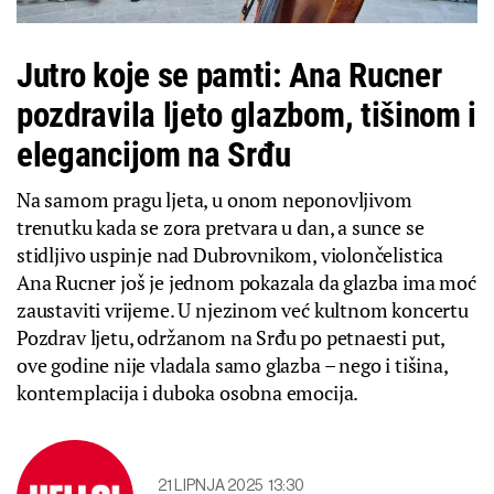
Jutro koje se pamti: Ana Rucner
pozdravila ljeto glazbom, tišinom i
elegancijom na Srđu
Na samom pragu ljeta, u onom neponovljivom
trenutku kada se zora pretvara u dan, a sunce se
stidljivo uspinje nad Dubrovnikom, violončelistica
Ana Rucner još je jednom pokazala da glazba ima moć
zaustaviti vrijeme. U njezinom već kultnom koncertu
Pozdrav ljetu, održanom na Srđu po petnaesti put,
ove godine nije vladala samo glazba – nego i tišina,
kontemplacija i duboka osobna emocija.
21 LIPNJA 2025
13:30