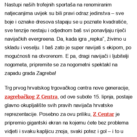
Nastupi naših trofejnih sportaša na renomiranim
natjecanjima uvijek su bili pravi odraz jedinstva – sve
boje i oznake dresova stapaju se u poznate kvadratiće,
sve tenzije nestaju i odjednom baš svi ponavljaju riječi
navijačkih evergreena. Da, kada igra „repka“, živimo u
skladu i veselju. I baš zato je super navijati s ekipom, po
mogućnosti na otvorenom. E pa, dragi navijači i ljubitelji
nogometa, pripremite se za nogometni spektakl na
zapadu grada Zagreba!
Trg prvog hrvatskog trgovačkog centra nove generacije,
zagrebačkog Z Centra
, od ove subote 15. lipnja, postaje
glavno okupljalište svih pravih navijača hrvatske
Z Centar
reprezentacije. Posebno za ovu priliku,
je
pripremio gigantski ekran na kojemu ćete bez problema
vidjeti i svaku kapljicu znoja, svaki potez i gol – i to u