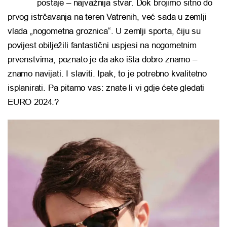
postaje – najvažnija stvar. Dok brojimo sitno do
prvog istrčavanja na teren Vatrenih, već sada u zemlji
vlada „nogometna groznica“. U zemlji sporta, čiju su
povijest obilježili fantastični uspjesi na nogometnim
prvenstvima, poznato je da ako išta dobro znamo –
znamo navijati. I slaviti. Ipak, to je potrebno kvalitetno
isplanirati. Pa pitamo vas: znate li vi gdje ćete gledati
EURO 2024.?