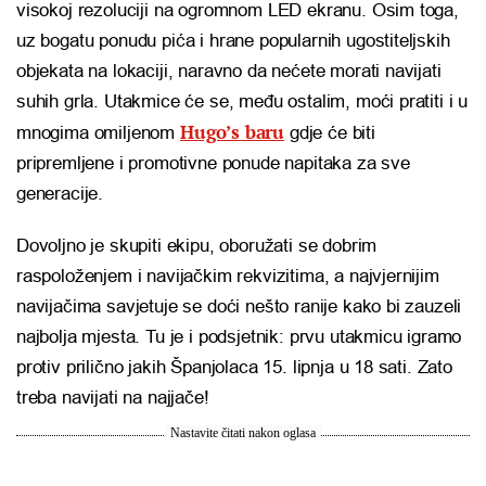
visokoj rezoluciji na ogromnom LED ekranu. Osim toga,
uz bogatu ponudu pića i hrane popularnih ugostiteljskih
objekata na lokaciji, naravno da nećete morati navijati
suhih grla. Utakmice će se, među ostalim, moći pratiti i u
Hugo’s baru
mnogima omiljenom
gdje će biti
pripremljene i promotivne ponude napitaka za sve
generacije.
Dovoljno je skupiti ekipu, oboružati se dobrim
raspoloženjem i navijačkim rekvizitima, a najvjernijim
navijačima savjetuje se doći nešto ranije kako bi zauzeli
najbolja mjesta. Tu je i podsjetnik: prvu utakmicu igramo
protiv prilično jakih Španjolaca 15. lipnja u 18 sati. Zato
treba navijati na najjače!
Nastavite čitati nakon oglasa