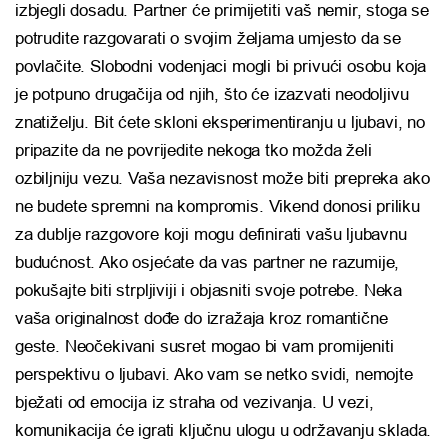
izbjegli dosadu. Partner će primijetiti vaš nemir, stoga se
potrudite razgovarati o svojim željama umjesto da se
povlačite. Slobodni vodenjaci mogli bi privući osobu koja
je potpuno drugačija od njih, što će izazvati neodoljivu
znatiželju. Bit ćete skloni eksperimentiranju u ljubavi, no
pripazite da ne povrijedite nekoga tko možda želi
ozbiljniju vezu. Vaša nezavisnost može biti prepreka ako
ne budete spremni na kompromis. Vikend donosi priliku
za dublje razgovore koji mogu definirati vašu ljubavnu
budućnost. Ako osjećate da vas partner ne razumije,
pokušajte biti strpljiviji i objasniti svoje potrebe. Neka
vaša originalnost dođe do izražaja kroz romantične
geste. Neočekivani susret mogao bi vam promijeniti
perspektivu o ljubavi. Ako vam se netko svidi, nemojte
bježati od emocija iz straha od vezivanja. U vezi,
komunikacija će igrati ključnu ulogu u održavanju sklada.