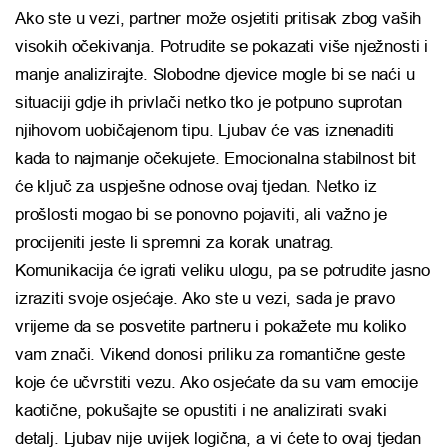
Ako ste u vezi, partner može osjetiti pritisak zbog vaših
visokih očekivanja. Potrudite se pokazati više nježnosti i
manje analizirajte. Slobodne djevice mogle bi se naći u
situaciji gdje ih privlači netko tko je potpuno suprotan
njihovom uobičajenom tipu. Ljubav će vas iznenaditi
kada to najmanje očekujete. Emocionalna stabilnost bit
će ključ za uspješne odnose ovaj tjedan. Netko iz
prošlosti mogao bi se ponovno pojaviti, ali važno je
procijeniti jeste li spremni za korak unatrag.
Komunikacija će igrati veliku ulogu, pa se potrudite jasno
izraziti svoje osjećaje. Ako ste u vezi, sada je pravo
vrijeme da se posvetite partneru i pokažete mu koliko
vam znači. Vikend donosi priliku za romantične geste
koje će učvrstiti vezu. Ako osjećate da su vam emocije
kaotične, pokušajte se opustiti i ne analizirati svaki
detalj. Ljubav nije uvijek logična, a vi ćete to ovaj tjedan