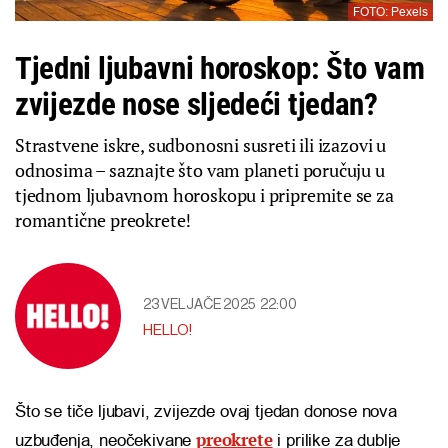
FOTO: Pexels
Tjedni ljubavni horoskop: Što vam
zvijezde nose sljedeći tjedan?
Strastvene iskre, sudbonosni susreti ili izazovi u
odnosima – saznajte što vam planeti poručuju u
tjednom ljubavnom horoskopu i pripremite se za
romantične preokrete!
23 VELJAČE 2025
22:00
HELLO!
Što se tiče ljubavi, zvijezde ovaj tjedan donose nova
preokrete
uzbuđenja, neočekivane
i prilike za dublje