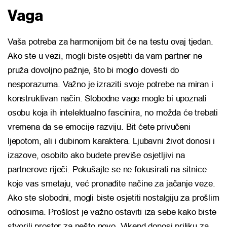
Vaga
Vaša potreba za harmonijom bit će na testu ovaj tjedan.
Ako ste u vezi, mogli biste osjetiti da vam partner ne
pruža dovoljno pažnje, što bi moglo dovesti do
nesporazuma. Važno je izraziti svoje potrebe na miran i
konstruktivan način. Slobodne vage mogle bi upoznati
osobu koja ih intelektualno fascinira, no možda će trebati
vremena da se emocije razviju. Bit ćete privučeni
ljepotom, ali i dubinom karaktera. Ljubavni život donosi i
izazove, osobito ako budete previše osjetljivi na
partnerove riječi. Pokušajte se ne fokusirati na sitnice
koje vas smetaju, već pronađite načine za jačanje veze.
Ako ste slobodni, mogli biste osjetiti nostalgiju za prošlim
odnosima. Prošlost je važno ostaviti iza sebe kako biste
stvorili prostor za nešto novo. Vikend donosi priliku za