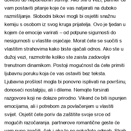
vam postaviti pitanje koje će vas natjerati na duboko
razmišljanje. Slobodni bikovi mogli bi osjetiti snažnu
kemiju s osobom iz svog kruga prijatelja. Ovo je tjedan u
kojem će emocije varirati – od potpune sigurnosti do
nesigurnosti u vlastite osjećaje. Morat ćete se suočiti s
vlastitim strahovima kako biste ojačali odnos. Ako ste u
dužoj vezi, razmotrite koliko ste zaista zadovoljni
trenutnom dinamikom. Postoji mogućnost da ćete primiti
ljubavnu poruku koja će vas ostaviti bez teksta.
Ljubavna prošlost mogla bi ponovno isplivati na površinu,
donoseći nostalgiju, ali i dileme. Nemojte forsirati
razgovore koji ne dolaze prirodno. Vikend će biti ispunjen
emocijama, ali i potrebom za povlačenjem u vlastiti
svijet. Osjetit ćete poriv da zaštitite svoje srce od
mogućih razočaranja. partnerove romantične geste će
vam puno značiti, čak i ako to ne pokažete odmah. Strah