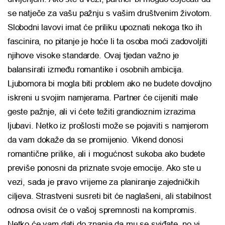
se natječe za vašu pažnju s vašim društvenim životom.
Slobodni lavovi imat će priliku upoznati nekoga tko ih
fascinira, no pitanje je hoće li ta osoba moći zadovoljiti
njihove visoke standarde. Ovaj tjedan važno je
balansirati između romantike i osobnih ambicija.
Ljubomora bi mogla biti problem ako ne budete dovoljno
iskreni u svojim namjerama. Partner će cijeniti male
geste pažnje, ali vi ćete težiti grandioznim izrazima
ljubavi. Netko iz prošlosti može se pojaviti s namjerom
da vam dokaže da se promijenio. Vikend donosi
romantične prilike, ali i mogućnost sukoba ako budete
previše ponosni da priznate svoje emocije. Ako ste u
vezi, sada je pravo vrijeme za planiranje zajedničkih
ciljeva. Strastveni susreti bit će naglašeni, ali stabilnost
odnosa ovisit će o vašoj spremnosti na kompromis.
Netko će vam dati do znanja da mu se sviđate, no vi