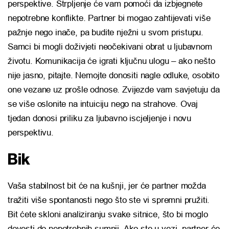
perspektive. Strpljenje će vam pomoći da izbjegnete
nepotrebne konflikte. Partner bi mogao zahtijevati više
pažnje nego inače, pa budite nježni u svom pristupu.
Samci bi mogli doživjeti neočekivani obrat u ljubavnom
životu. Komunikacija će igrati ključnu ulogu – ako nešto
nije jasno, pitajte. Nemojte donositi nagle odluke, osobito
one vezane uz prošle odnose. Zvijezde vam savjetuju da
se više oslonite na intuiciju nego na strahove. Ovaj
tjedan donosi priliku za ljubavno iscjeljenje i novu
perspektivu.
Bik
Vaša stabilnost bit će na kušnji, jer će partner možda
tražiti više spontanosti nego što ste vi spremni pružiti.
Bit ćete skloni analiziranju svake sitnice, što bi moglo
dovesti do nepotrebnih sumnji. Ako ste u vezi, partner će