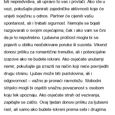
biti nepredvidiva, ali upravo to vas i privlači. Ako ste u
vezi, pokušajte planirati zajedničke aktivnosti koje će
unijeti svježinu u odnos. Partner će cijeniti vašu
spontanost, ali i trebati sigurnost. Nemojte se bojati
razgovarati o svojim osjećajima, čak i ako vam se čini
da je to nepotrebno. Ljubavna prošlost mogla bi se
pojaviti u obliku neočekivane poruke ili susreta. Vikend
donosi priliku za romantične trenutke, ali i potencijalne
izazove ako ne budete iskreni. Ako osjećate unutarnji
nemir, pokušajte ga izraziti na način koji neće povrijediti
drugu stranu. Ljubav može biti pustolovina, ali i
odgovornost – važno je pronaći ravnotežu. Slobodni
strijelci mogli bi osjetiti snažnu povezanost s osobom
koju tek upoznaju. Ako osjećate strah od vezivanja,
zapitajte se zašto. Ovaj tjedan donosi priliku za ljubavni
rast, ali samo ako budete iskreni prema sebi i drugima.