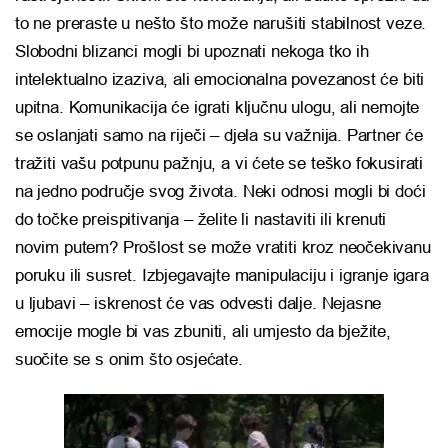
to ne preraste u nešto što može narušiti stabilnost veze.
Slobodni blizanci mogli bi upoznati nekoga tko ih
intelektualno izaziva, ali emocionalna povezanost će biti
upitna. Komunikacija će igrati ključnu ulogu, ali nemojte
se oslanjati samo na riječi – djela su važnija. Partner će
tražiti vašu potpunu pažnju, a vi ćete se teško fokusirati
na jedno područje svog života. Neki odnosi mogli bi doći
do točke preispitivanja – želite li nastaviti ili krenuti
novim putem? Prošlost se može vratiti kroz neočekivanu
poruku ili susret. Izbjegavajte manipulaciju i igranje igara
u ljubavi – iskrenost će vas odvesti dalje. Nejasne
emocije mogle bi vas zbuniti, ali umjesto da bježite,
suočite se s onim što osjećate.