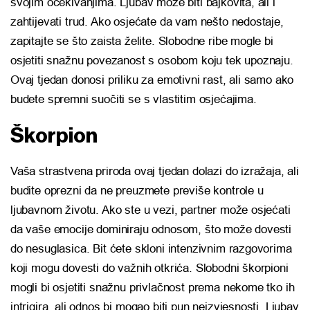
svojim očekivanjima. Ljubav može biti bajkovita, ali i
zahtijevati trud. Ako osjećate da vam nešto nedostaje,
zapitajte se što zaista želite. Slobodne ribe mogle bi
osjetiti snažnu povezanost s osobom koju tek upoznaju.
Ovaj tjedan donosi priliku za emotivni rast, ali samo ako
budete spremni suočiti se s vlastitim osjećajima.
Škorpion
Vaša strastvena priroda ovaj tjedan dolazi do izražaja, ali
budite oprezni da ne preuzmete previše kontrole u
ljubavnom životu. Ako ste u vezi, partner može osjećati
da vaše emocije dominiraju odnosom, što može dovesti
do nesuglasica. Bit ćete skloni intenzivnim razgovorima
koji mogu dovesti do važnih otkrića. Slobodni škorpioni
mogli bi osjetiti snažnu privlačnost prema nekome tko ih
intrigira, ali odnos bi mogao biti pun neizvjesnosti. Ljubav