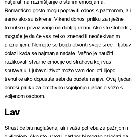
natjerati na razmišljanje o starim emocijama.
Romantične geste mogu popraviti odnos s partnerom, ali
samo ako su iskrene. Vikend donosi priliku za nježne
trenutke i povezivanje na dubljoj razini. Ako ste slobodni,
moguće je da će vas netko iznenaditi neočekivanim
priznanjem. Nemojte se bojati otvoriti svoje srce – ljubav
dolazi kada se najmanje nadate. Važno je naučiti
razlikovati stvarne emocije od strahova koji vas
sputavaju. Ljubavni život može vam donijeti lijepe
trenutke ako dopustite sebi da budete ranjivi. Ovaj tjedan
donosi priliku za emotivno iscjeljenje i jačanje veze s
voljenom osobom.
Lav
Strast će biti naglašena, ali i vaša potreba za pažnjom i
divljenjem. Ako ste u vezi, partner bi mogao osjećati da