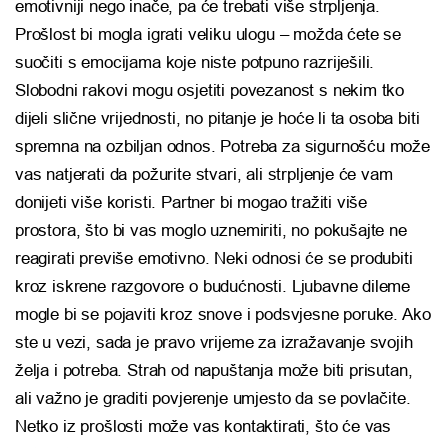
emotivniji nego inače, pa će trebati više strpljenja.
Prošlost bi mogla igrati veliku ulogu – možda ćete se
suočiti s emocijama koje niste potpuno razriješili.
Slobodni rakovi mogu osjetiti povezanost s nekim tko
dijeli slične vrijednosti, no pitanje je hoće li ta osoba biti
spremna na ozbiljan odnos. Potreba za sigurnošću može
vas natjerati da požurite stvari, ali strpljenje će vam
donijeti više koristi. Partner bi mogao tražiti više
prostora, što bi vas moglo uznemiriti, no pokušajte ne
reagirati previše emotivno. Neki odnosi će se produbiti
kroz iskrene razgovore o budućnosti. Ljubavne dileme
mogle bi se pojaviti kroz snove i podsvjesne poruke. Ako
ste u vezi, sada je pravo vrijeme za izražavanje svojih
želja i potreba. Strah od napuštanja može biti prisutan,
ali važno je graditi povjerenje umjesto da se povlačite.
Netko iz prošlosti može vas kontaktirati, što će vas