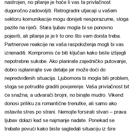
nastrojen, no pitanje je hoće li vas ta privlačnost
dugoročno zadovoljiti. Retrogradni utjecaji u vašem
sektoru komunikacije mogu donijeti nesporazume, stoga
pazite na riječi. Stara ljubav mogla bi se ponovno
pojaviti, ali pitanje je je li to ono što vam doista treba.
Partnerove reakcije na vaša raspoloženja mogli bi vas
iznenaditi. Kompromis će biti ključan kako biste izbjegli
nepotrebne sukobe. Ako planirate zajedničko putovanje,
dobro isplanirajte sve detalje jer može doći do
nepredviđenih situacija. Ljubomora bi mogla biti problem,
stoga se potrudite graditi povjerenje. Vaša privlačnost bit
će snažna, a udvarači brojni, no birajte mudro. Vikend
donosi priliku za romantične trenutke, ali samo ako
ostavite stres po strani. Nemojte forsirati stvari – prava
ljubav dolazi kad se najmanje nadate. Ponekad se
trebate povući kako biste sagledali situaciju iz šire