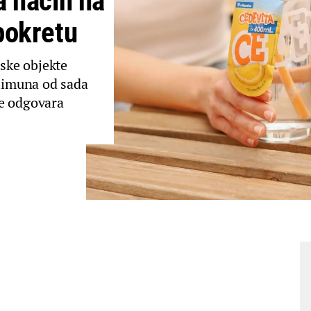
a način na
pokretu
jske objekte
 limuna od sada
je odgovara