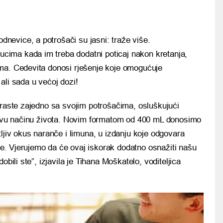
dnevice, a potrošači su jasni: traže više.
ucima kada im treba dodatni poticaj nakon kretanja,
dima. Cedevita donosi rješenje koje omogućuje
ali sada u većoj dozi!
 raste zajedno sa svojim potrošačima, osluškujući
ihovu načinu života. Novim formatom od 400 mL donosimo
ljiv okus naranče i limuna, u izdanju koje odgovara
. Vjerujemo da će ovaj iskorak dodatno osnažiti našu
obili ste”, izjavila je Tihana Moškatelo, voditeljica