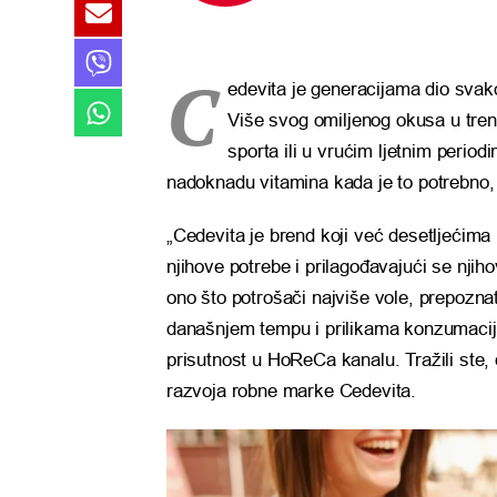
C
edevita je generacijama dio svako
Više svog omiljenog okusa u tren
sporta ili u vrućim ljetnim perio
nadoknadu vitamina kada je to potrebno, 
„Cedevita je brend koji već desetljećima
njihove potrebe i prilagođavajući se nj
ono što potrošači najviše vole, prepoznat
današnjem tempu i prilikama konzumacije
prisutnost u HoReCa kanalu. Tražili ste, d
razvoja robne marke Cedevita.