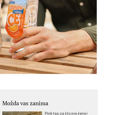
Možda vas zanima
Pink tax: za što sve žene i