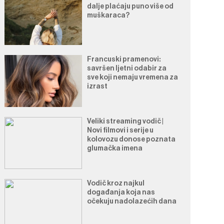
dalje plaćaju puno više od
muškaraca?
Francuski pramenovi:
savršen ljetni odabir za
sve koji nemaju vremena za
izrast
Veliki streaming vodič |
Novi filmovi i serije u
kolovozu donose poznata
glumačka imena
Vodič kroz najkul
događanja koja nas
očekuju nadolazećih dana