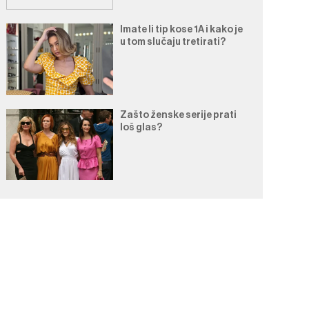
Imate li tip kose 1A i kako je
u tom slučaju tretirati?
Zašto ženske serije prati
loš glas?