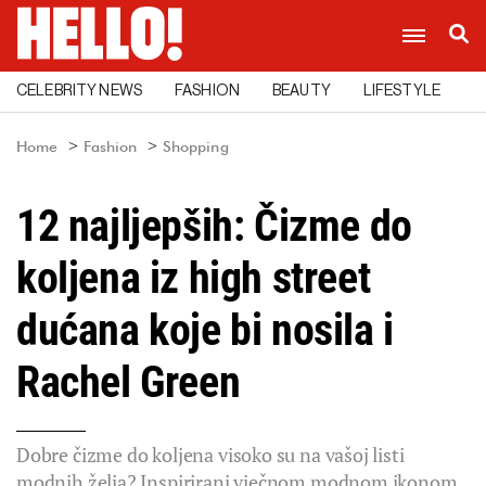
CELEBRITY NEWS
FASHION
BEAUTY
LIFESTYLE
C
Home
Fashion
Shopping
12 najljepših: Čizme do
koljena iz high street
dućana koje bi nosila i
Rachel Green
Dobre čizme do koljena visoko su na vašoj listi
modnih želja? Inspirirani vječnom modnom ikonom