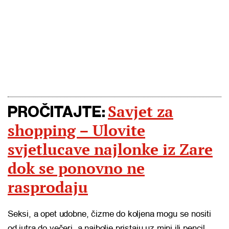
Savjet za
PROČITAJTE:
shopping – Ulovite
svjetlucave najlonke iz Zare
dok se ponovno ne
rasprodaju
Seksi, a opet udobne, čizme do koljena mogu se nositi
od jutra do večeri, a najbolje pristaju uz mini ili pencil