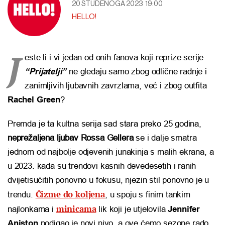
20 STUDENOGA 2023
19:00
HELLO!
J
este li i vi jedan od onih fanova koji reprize serije
“Prijatelji”
ne gledaju samo zbog odlične radnje i
zanimljivih ljubavnih zavrzlama, već i zbog outfita
Rachel Green
?
Premda je ta kultna serija sad stara preko 25 godina,
neprežaljena ljubav Rossa Gellera
se i dalje smatra
jednom od najbolje odjevenih junakinja s malih ekrana, a
u 2023. kada su trendovi kasnih devedesetih i ranih
dvijetisućitih ponovno u fokusu, njezin stil ponovno je u
Čizme do koljena
trendu.
, u spoju s finim tankim
minicama
najlonkama i
lik koji je utjelovila
Jennifer
Aniston
podigao je novi nivo, a ove ćemo sezone rado