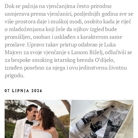
Dok se pažnja na vjenčanjima često prirodno
usmjerava prema vjenčanici, posljednjih godina sve se
više prostora daje i muškoj modi, osobito kada je riječ
o mladoženjama koji žele da njihov izgled bude
promišljen, osoban i usklađen s karakterom same
proslave. Upravo takav pristup odabrao je Luka
Majcen za svoje vjenčanje s Lanom Biželj, odlučivši se
za bespoke smoking istarskog brenda O’dijelo,
izrađen posebno za njega i ovu jedinstvenu životnu
prigodu.
07 LIPNJA 2026