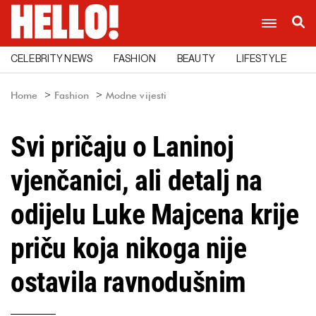
CELEBRITY NEWS
FASHION
BEAUTY
LIFESTYLE
C
Home
Fashion
Modne vijesti
Svi pričaju o Laninoj
vjenčanici, ali detalj na
odijelu Luke Majcena krije
priču koja nikoga nije
ostavila ravnodušnim