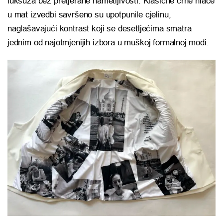
luksuza bez pretjerane nametljivosti. Klasične crne hlače
u mat izvedbi savršeno su upotpunile cjelinu,
naglašavajući kontrast koji se desetljećima smatra
jednim od najotmjenijih izbora u muškoj formalnoj modi.