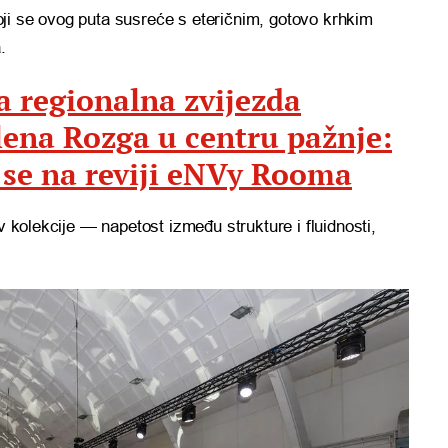
 koji se ovog puta susreće s eteričnim, gotovo krhkim
.
a regionalna zvijezda
elena Rozga u centru pažnje:
 se na reviji eNVy Rooma
v kolekcije — napetost između strukture i fluidnosti,