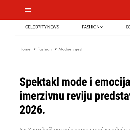
CELEBRITY NEWS
FASHION
B
Home
Fashion
Modne vijesti
Spektakl mode i emocij
imerzivnu reviju predstav
2026.
Na Zagrebačkom velesajmu sinoć se odvila mo