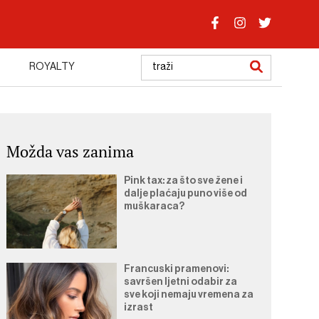
ROYALTY
Možda vas zanima
Pink tax: za što sve žene i
dalje plaćaju puno više od
muškaraca?
Francuski pramenovi:
savršen ljetni odabir za
sve koji nemaju vremena za
izrast