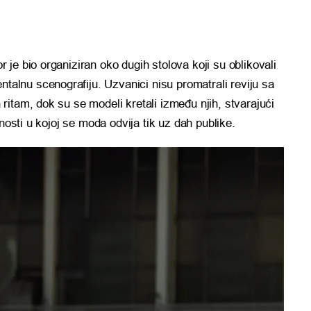
r je bio organiziran oko dugih stolova koji su oblikovali
talnu scenografiju. Uzvanici nisu promatrali reviju sa
n ritam, dok su se modeli kretali između njih, stvarajući
nosti u kojoj se moda odvija tik uz dah publike.