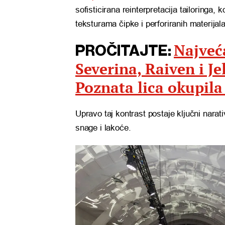
sofisticirana reinterpretacija tailoringa,
teksturama čipke i perforiranih materijala
Najveć
PROČITAJTE:
Severina, Raiven i J
Poznata lica okupila
Upravo taj kontrast postaje ključni narati
snage i lakoće.