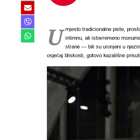
U
mjesto tradicionalne piste, prosto
intimnu, ali istovremeno monumen
strane — bili su uronjeni u njezi
osjećaj bliskosti, gotovo kazališne prisut