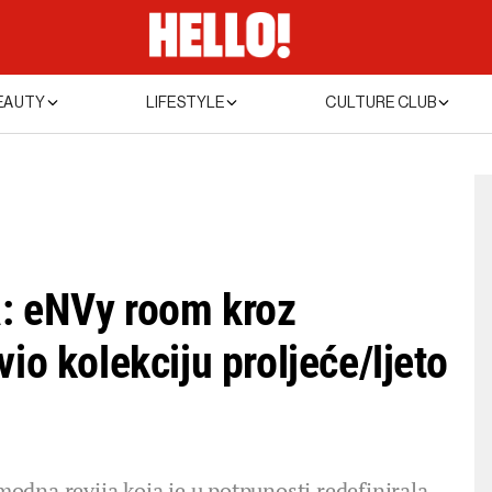
EAUTY
LIFESTYLE
CULTURE CLUB
a: eNVy room kroz
io kolekciju proljeće/ljeto
dna revija koja je u potpunosti redefinirala