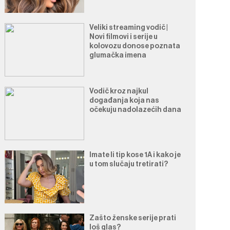
Veliki streaming vodič |
Novi filmovi i serije u
kolovozu donose poznata
glumačka imena
Vodič kroz najkul
događanja koja nas
očekuju nadolazećih dana
Imate li tip kose 1A i kako je
u tom slučaju tretirati?
Zašto ženske serije prati
loš glas?