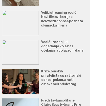
Veliki streaming vodič |
Novi filmovi i serije u
kolovozu donose poznata
glumačka imena
Vodič kroz najkul
događanja koja nas
očekuju nadolazećih dana
Krize ženskih
prijateljstava: zašto neki
odnosi puknu, a neki
ostave neizbrisiv trag
Predstavljamo Marie
Claire Beauty Grand Prix: