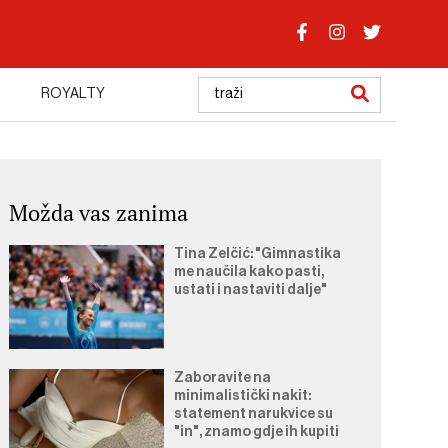
ROYALTY
Možda vas zanima
Tina Zelčić: "Gimnastika
me naučila kako pasti,
ustati i nastaviti dalje"
Zaboravite na
minimalistički nakit:
statement narukvice su
"in", znamo gdje ih kupiti