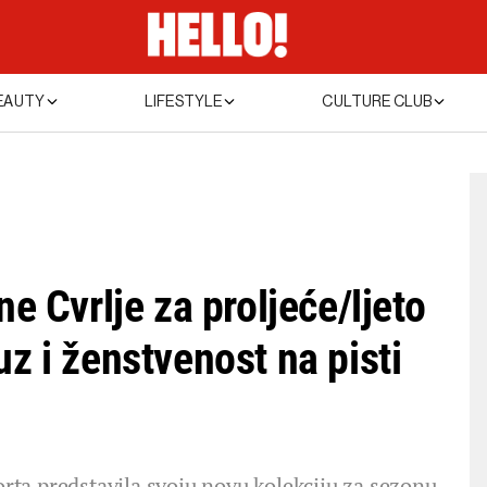
EAUTY
LIFESTYLE
CULTURE CLUB
ne Cvrlje za proljeće/ljeto
uz i ženstvenost na pisti
Porta predstavila svoju novu kolekciju za sezonu