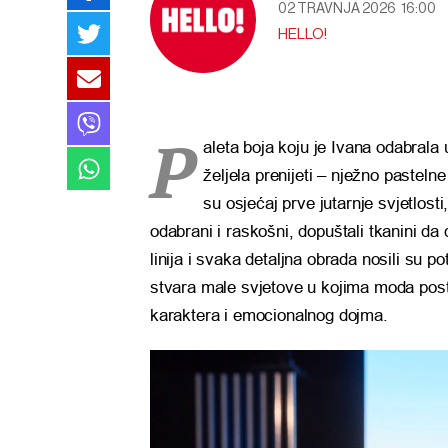
02 TRAVNJA 2026
16:00
HELLO!
P
aleta boja koju je Ivana odabrala 
željela prenijeti – nježno pastel
su osjećaj prve jutarnje svjetlosti
odabrani i raskošni, dopuštali tkanini da
linija i svaka detaljna obrada nosili su 
stvara male svjetove u kojima moda posta
karaktera i emocionalnog dojma.