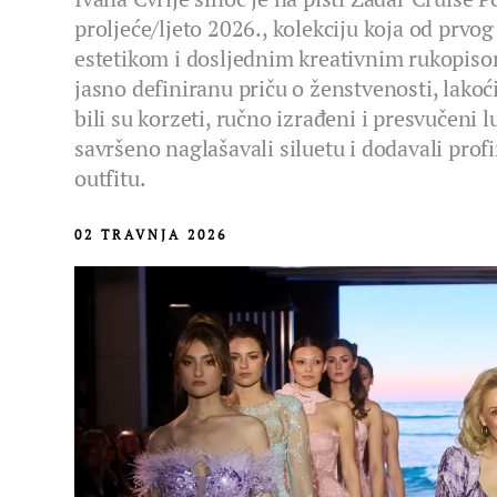
proljeće/ljeto 2026., kolekciju koja od prv
estetikom i dosljednim kreativnim rukopisom
jasno definiranu priču o ženstvenosti, lakoći 
bili su korzeti, ručno izrađeni i presvučeni
savršeno naglašavali siluetu i dodavali prof
outfitu.
02 TRAVNJA 2026