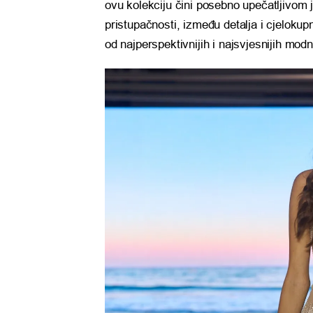
ovu kolekciju čini posebno upečatljivom j
pristupačnosti, između detalja i cjelokupn
od najperspektivnijih i najsvjesnijih modni