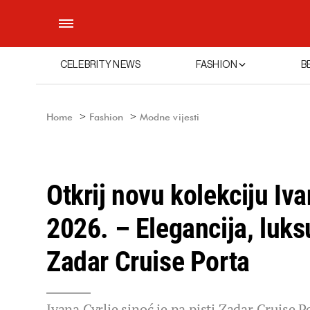
CELEBRITY NEWS
FASHION
B
Home
Fashion
Modne vijesti
Otkrij novu kolekciju Iva
2026. – Elegancija, luks
Zadar Cruise Porta
Ivana Cvrlje sinoć je na pisti Zadar Cruise 