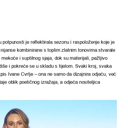
u potpunosti je reflektirala sezonu i raspoloženje koje je
ne nijanse kombinirane s toplim zlatnim tonovima stvarale
, mekoće i suptilnog sjaja, dok su materijali, pažljivo
 diše i pokreće se u skladu s tijelom. Svaki kroj, svaka
potpis Ivane Cvrlje – ona ne samo da dizajnira odjeću, već
je oblik poetičnog izražaja, a odjeća nositeljica