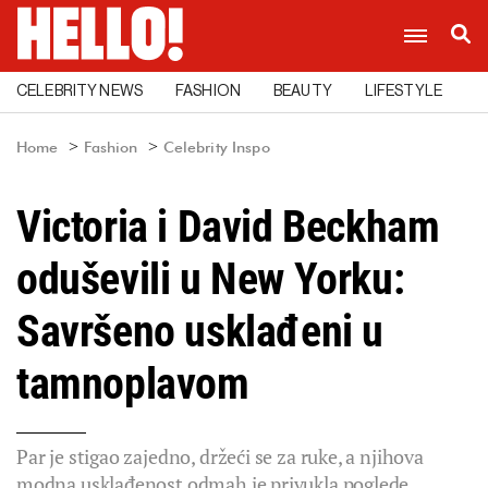
CELEBRITY NEWS
FASHION
BEAUTY
LIFESTYLE
C
Home
Fashion
Celebrity Inspo
Victoria i David Beckham
oduševili u New Yorku:
Savršeno usklađeni u
tamnoplavom
Par je stigao zajedno, držeći se za ruke, a njihova
modna usklađenost odmah je privukla poglede