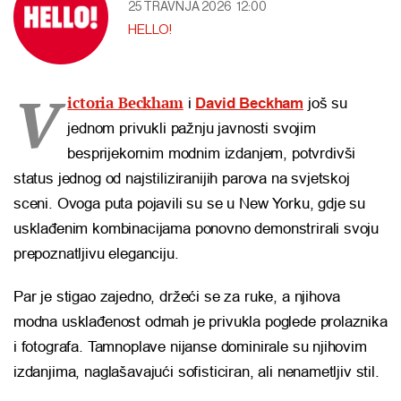
25 TRAVNJA 2026
12:00
HELLO!
V
ictoria Beckham
i
David Beckham
još su
jednom privukli pažnju javnosti svojim
besprijekornim modnim izdanjem, potvrdivši
status jednog od najstiliziranijih parova na svjetskoj
sceni. Ovoga puta pojavili su se u New Yorku, gdje su
usklađenim kombinacijama ponovno demonstrirali svoju
prepoznatljivu eleganciju.
Par je stigao zajedno, držeći se za ruke, a njihova
modna usklađenost odmah je privukla poglede prolaznika
i fotografa. Tamnoplave nijanse dominirale su njihovim
izdanjima, naglašavajući sofisticiran, ali nenametljiv stil.