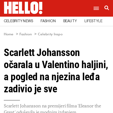
CELEBRITY NEWS
FASHION
BEAUTY
LIFESTYLE
C
Home
Fashion
Celebrity Inspo
Scarlett Johansson
očarala u Valentino haljini,
a pogled na njezina leđa
zadivio je sve
Scarlett Johansson na premijeri filma 'Eleanor the
Great' oduševila je modnim izdanjem.