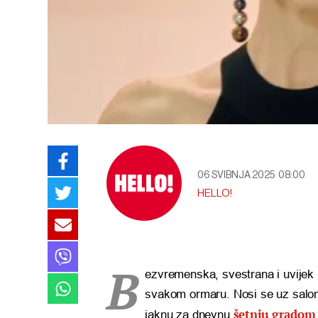
06 SVIBNJA 2025
08:00
HELLO!
B
ezvremenska, svestrana i uvije
svakom ormaru. Nosi se uz salonke
šetnju gradom
jaknu za dnevnu