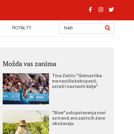
ROYALTY
Možda vas zanima
Tina Zelčić: "Gimnastika
me naučila kako pasti,
ustati i nastaviti dalje"
"Slow" solo putovanja novi
su trend, evo zašto ih žene
obožavaju