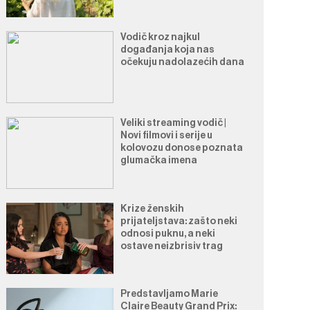
Vodič kroz najkul
događanja koja nas
očekuju nadolazećih dana
Veliki streaming vodič |
Novi filmovi i serije u
kolovozu donose poznata
glumačka imena
Krize ženskih
prijateljstava: zašto neki
odnosi puknu, a neki
ostave neizbrisiv trag
Predstavljamo Marie
Claire Beauty Grand Prix: