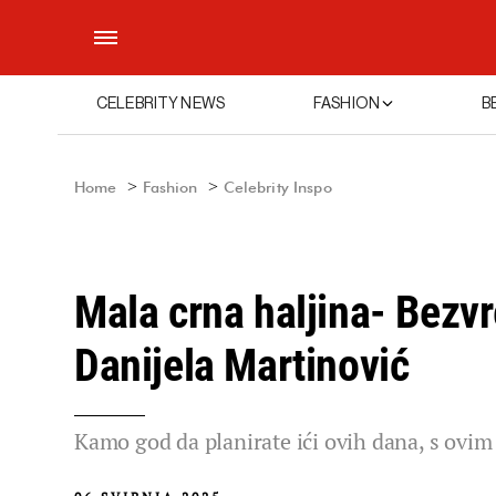
CELEBRITY NEWS
FASHION
B
Home
Fashion
Celebrity Inspo
Mala crna haljina- Bezvr
Danijela Martinović
Kamo god da planirate ići ovih dana, s ovi