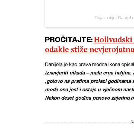
Objavu dijeli Danijela
Holivudski
PROČITAJTE:
odakle stiže nevjerojatna
Danijela je kao prava modna ikona opisal
iznevjeriti nikada – mala crna haljina
,gotovo na prstima prolazi godinama a 
mode ona jest i ostaje u vječnom nasl
Nakon deset godina ponovo zajedno,moj
Na