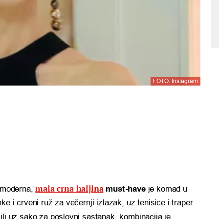
FOTO: Instagram
mala crna haljina
k moderna,
must-have
je komad u
 i crveni ruž za večernji izlazak, uz tenisice i traper
ili uz sako za poslovni sastanak, kombinacija je