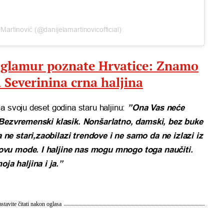
 Martinović (@danijelamartinovicofficial)
 glamur poznate Hrvatice: Znamo
 Severinina crna haljina
a svoju deset godina staru haljinu:
”Ona Vas neće
. Bezvremenski klasik. Nonšarlatno, damski, bez buke
ne stari,zaobilazi trendove i ne samo da ne izlazi iz
ovu mode. I haljine nas mogu mnogo toga naučiti.
a haljina i ja.”
stavite čitati nakon oglasa