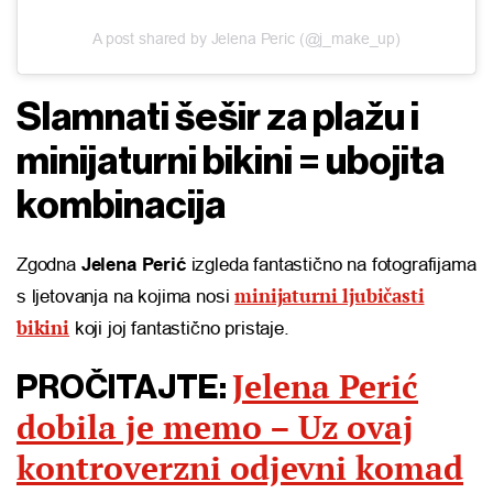
A post shared by Jelena Peric (@j_make_up)
Slamnati šešir za plažu i
minijaturni bikini = ubojita
kombinacija
Zgodna
Jelena Perić
izgleda fantastično na fotografijama
minijaturni ljubičasti
s ljetovanja na kojima nosi
bikini
koji joj fantastično pristaje.
Jelena Perić
PROČITAJTE:
dobila je memo – Uz ovaj
kontroverzni odjevni komad