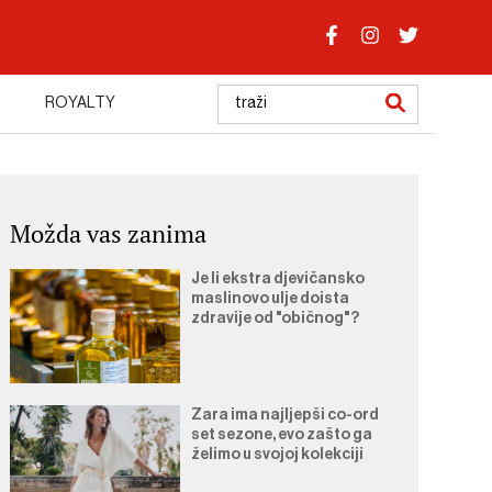
ROYALTY
Možda vas zanima
Je li ekstra djevičansko
maslinovo ulje doista
zdravije od "običnog"?
Zara ima najljepši co-ord
set sezone, evo zašto ga
želimo u svojoj kolekciji