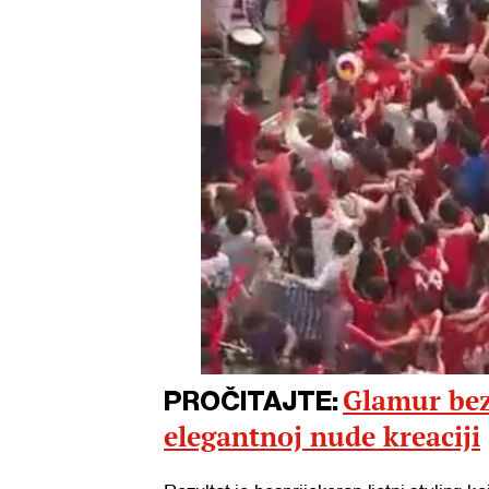
Glamur bez 
PROČITAJTE:
elegantnoj nude kreaciji