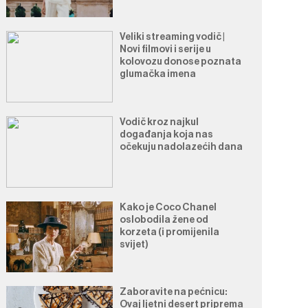
Veliki streaming vodič |
Novi filmovi i serije u
kolovozu donose poznata
glumačka imena
Vodič kroz najkul
događanja koja nas
očekuju nadolazećih dana
Kako je Coco Chanel
oslobodila žene od
korzeta (i promijenila
svijet)
Zaboravite na pećnicu:
Ovaj ljetni desert priprema