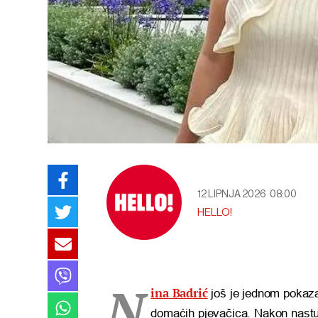
12 LIPNJA 2026
08:00
HELLO!
N
ina Badrić
još je jednom pokaza
domaćih pjevačica. Nakon nastup