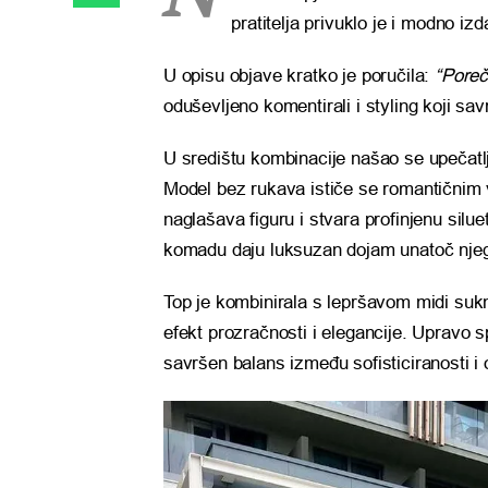
pratitelja privuklo je i modno izd
U opisu objave kratko je poručila:
“Poreč,
oduševljeno komentirali i styling koji sa
U središtu kombinacije našao se upečatlji
Model bez rukava ističe se romantičnim v
naglašava figuru i stvara profinjenu silue
komadu daju luksuzan dojam unatoč njeg
Top je kombinirala s lepršavom midi suk
efekt prozračnosti i elegancije. Upravo sp
savršen balans između sofisticiranosti i 