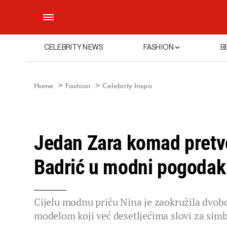
CELEBRITY NEWS
FASHION
B
Home
Fashion
Celebrity Inspo
Jedan Zara komad pretvor
Badrić u modni pogodak
Cijelu modnu priču Nina je zaokružila dvo
modelom koji već desetljećima slovi za sim