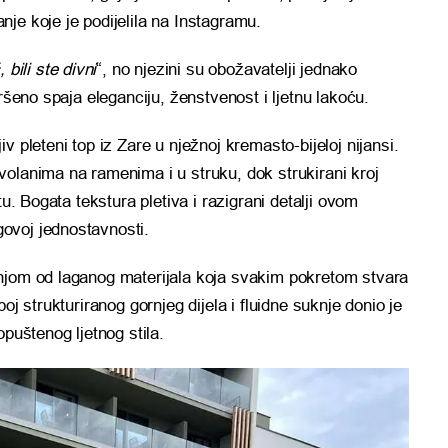
anje koje je podijelila na Instagramu.
 bili ste divni
“, no njezini su obožavatelji jednako
vršeno spaja eleganciju, ženstvenost i ljetnu lakoću.
v pleteni top iz Zare u nježnoj kremasto-bijeloj nijansi.
olanima na ramenima i u struku, dok strukirani kroj
tu. Bogata tekstura pletiva i razigrani detalji ovom
ovoj jednostavnosti.
njom od laganog materijala koja svakim pokretom stvara
oj strukturiranog gornjeg dijela i fluidne suknje donio je
opuštenog ljetnog stila.