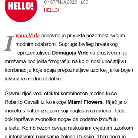
07 SRPNJA 2026
11:00
HELLO!
I
vana Vida
ponovno je privukla pozornost svojim
modnim odabirom. Supruga bivšeg hrvatskog
reprezentativca
Domagoja Vide
na društvenim je
mrežama podijelila fotografiju na kojoj nosi upečatljivu
kombinaciju koja spaja prepoznatljive uzorke, jarke boje i
luksuzne modne dodatke.
Glavnu riječ vodi efektni kombinezon modne kuće
Roberto Cavalli
iz kolekcije
Miami Flowers
. Riječ je o
modelu s halter izrezom koji naglašava ramena i leđa,
dok lepršave zvonolike nogavice dodatno izdužuju
siluetu. Kombinezon osvaja raskošnim cvjetnim uzorkom
u intenzivnim nijansama zelene i fuksije, zbog čega je