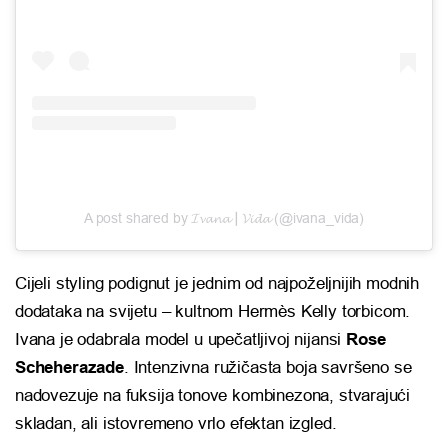
A post shared by 𝓘𝓿𝓪𝓷𝓪┃𝓥𝓲𝓭𝓪 (@ivana_vida)
Cijeli styling podignut je jednim od najpoželjnijih modnih
dodataka na svijetu – kultnom
Hermès
Kelly torbicom.
Ivana je odabrala model u upečatljivoj nijansi
Rose
Scheherazade
. Intenzivna ružičasta boja savršeno se
nadovezuje na fuksija tonove kombinezona, stvarajući
skladan, ali istovremeno vrlo efektan izgled.