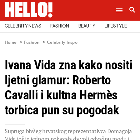
CELEBRITY NEWS
FASHION
BEAUTY
LIFESTYLE
C
Home
Fashion
Celebrity Inspo
Ivana Vida zna kako nositi
ljetni glamur: Roberto
Cavalli i kultna Hermès
torbica pun su pogodak
Supruga bivšeg hrvatskog reprezentativca Domagoja
Vide još je jednom pokazala da voli odvažnu modu i