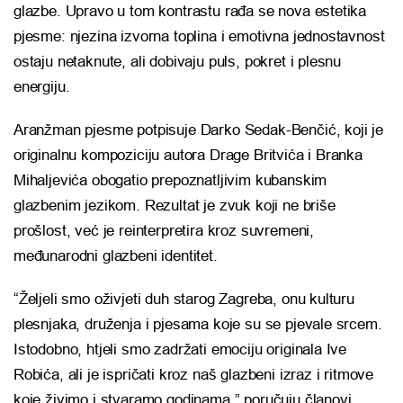
glazbe. Upravo u tom kontrastu rađa se nova estetika
pjesme: njezina izvorna toplina i emotivna jednostavnost
ostaju netaknute, ali dobivaju puls, pokret i plesnu
energiju.
Aranžman pjesme potpisuje Darko Sedak-Benčić, koji je
originalnu kompoziciju autora Drage Britvića i Branka
Mihaljevića obogatio prepoznatljivim kubanskim
glazbenim jezikom. Rezultat je zvuk koji ne briše
prošlost, već je reinterpretira kroz suvremeni,
međunarodni glazbeni identitet.
“Željeli smo oživjeti duh starog Zagreba, onu kulturu
plesnjaka, druženja i pjesama koje su se pjevale srcem.
Istodobno, htjeli smo zadržati emociju originala Ive
Robića, ali je ispričati kroz naš glazbeni izraz i ritmove
koje živimo i stvaramo godinama,” poručuju članovi