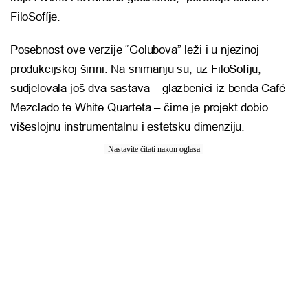
FiloSofíje.
Posebnost ove verzije “Golubova” leži i u njezinoj
produkcijskoj širini. Na snimanju su, uz FiloSofíju,
sudjelovala još dva sastava – glazbenici iz benda Café
Mezclado te White Quarteta – čime je projekt dobio
višeslojnu instrumentalnu i estetsku dimenziju.
Nastavite čitati nakon oglasa