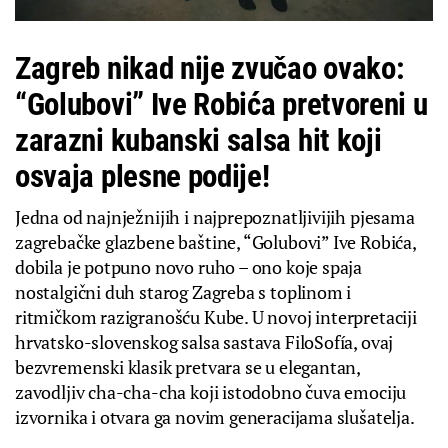
Zagreb nikad nije zvučao ovako:
“Golubovi” Ive Robića pretvoreni u
zarazni kubanski salsa hit koji
osvaja plesne podije!
Jedna od najnježnijih i najprepoznatljivijih pjesama
zagrebačke glazbene baštine, “Golubovi” Ive Robića,
dobila je potpuno novo ruho – ono koje spaja
nostalgični duh starog Zagreba s toplinom i
ritmičkom razigranošću Kube. U novoj interpretaciji
hrvatsko-slovenskog salsa sastava FiloSofía, ovaj
bezvremenski klasik pretvara se u elegantan,
zavodljiv cha-cha-cha koji istodobno čuva emociju
izvornika i otvara ga novim generacijama slušatelja.