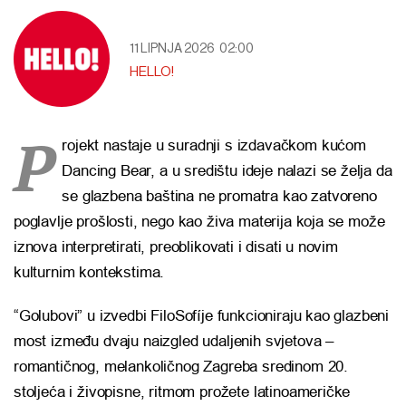
11 LIPNJA 2026
02:00
HELLO!
P
rojekt nastaje u suradnji s izdavačkom kućom
Dancing Bear, a u središtu ideje nalazi se želja da
se glazbena baština ne promatra kao zatvoreno
poglavlje prošlosti, nego kao živa materija koja se može
iznova interpretirati, preoblikovati i disati u novim
kulturnim kontekstima.
“Golubovi” u izvedbi FiloSofíje funkcioniraju kao glazbeni
most između dvaju naizgled udaljenih svjetova –
romantičnog, melankoličnog Zagreba sredinom 20.
stoljeća i živopisne, ritmom prožete latinoameričke