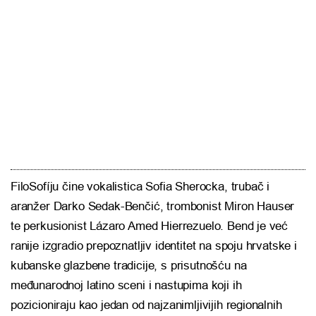
FiloSofíju čine vokalistica Sofia Sherocka, trubač i
aranžer Darko Sedak-Benčić, trombonist Miron Hauser
te perkusionist Lázaro Amed Hierrezuelo. Bend je već
ranije izgradio prepoznatljiv identitet na spoju hrvatske i
kubanske glazbene tradicije, s prisutnošću na
međunarodnoj latino sceni i nastupima koji ih
pozicioniraju kao jedan od najzanimljivijih regionalnih