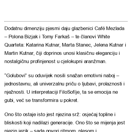
Dodatnu dimenziju pjesmi daju glazbenici Café Mezlada
– Polona Bizjak i Tomy Farkaš – te članovi White
Quarteta: Katarina Kutnar, Marta Stanec, Jelena Kutnar i
Martin Kutnar, čiji doprinos unosi klasičnu eleganciju i
nostalgičnu profinjenost u cjelokupni aranžman.
“Golubovi” su oduvijek nosili snažan emotivni naboj –
jednostavnu, ali univerzalnu priču o ljubavi, prolaznosti i
nježnosti. U interpretaciji FiloSofíje, ta se emocija ne
gubi, već se transformira u pokret.
Ono što ostaje isto jest njezina srž: osjećaj topline i
bliskosti koji nadilazi generacije. Ono što se mijenja jest
njezin jezik – sada govori ritmom, plesom i