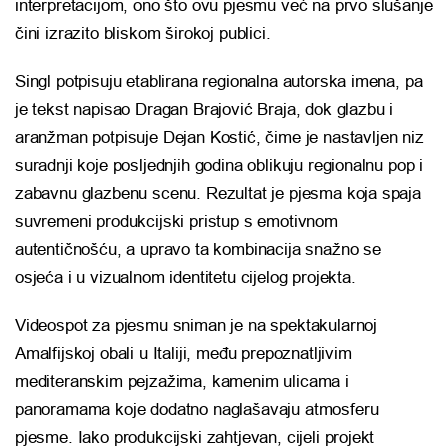
interpretacijom, ono što ovu pjesmu već na prvo slušanje
čini izrazito bliskom širokoj publici.
Singl potpisuju etablirana regionalna autorska imena, pa
je tekst napisao
Dragan Brajović Braja
, dok glazbu i
aranžman potpisuje
Dejan Kostić
, čime je nastavljen niz
suradnji koje posljednjih godina oblikuju regionalnu pop i
zabavnu glazbenu scenu. Rezultat je pjesma koja spaja
suvremeni produkcijski pristup s emotivnom
autentičnošću, a upravo ta kombinacija snažno se
osjeća i u vizualnom identitetu cijelog projekta.
Videospot za pjesmu sniman je na spektakularnoj
Amalfijskoj obali u
Italiji
, među prepoznatljivim
mediteranskim pejzažima, kamenim ulicama i
panoramama koje dodatno naglašavaju atmosferu
pjesme. Iako produkcijski zahtjevan, cijeli projekt