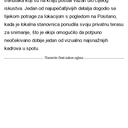
trenutaka koji su na kraju postali važan dio cijelog
iskustva. Jedan od najupečatljivijih detalja dogodio se
tijekom potrage za lokacijom s pogledom na
Positano
,
kada je lokalna stanovnica ponudila svoju privatnu terasu
za snimanje, što je ekipi omogućilo da potpuno
neočekivano dobije jedan od vizualno najsnažnijih
kadrova u spotu.
Nastavite čitati nakon oglasa