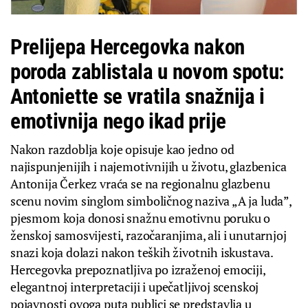
Prelijepa Hercegovka nakon
poroda zablistala u novom spotu:
Antoniette se vratila snažnija i
emotivnija nego ikad prije
Nakon razdoblja koje opisuje kao jedno od
najispunjenijih i najemotivnijih u životu, glazbenica
Antonija Čerkez vraća se na regionalnu glazbenu
scenu novim singlom simboličnog naziva „A ja luda”,
pjesmom koja donosi snažnu emotivnu poruku o
ženskoj samosvijesti, razočaranjima, ali i unutarnjoj
snazi koja dolazi nakon teških životnih iskustava.
Hercegovka prepoznatljiva po izraženoj emociji,
elegantnoj interpretaciji i upečatljivoj scenskoj
pojavnosti ovoga puta publici se predstavlja u