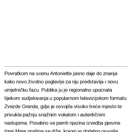
Povratkom na scenu Antoniette jasno daje do znanja
kako novo životno poglavlje za nju predstavlja i novu
umjetničku fazu. Publika ju je regionalno upoznala
tijekom sudjelovanja u popularnom televizijskom formatu
Zvezde Granda
, gdje je osvojila visoko treće mjesto te
privukla pažnju snažnim vokalom i autentičnim
nastupima. Posebno se pamti njezina izvedba pjesme
Igraj Mare prašina se diže
, kojom je dodatno osvojila