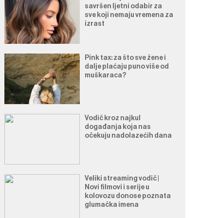
savršen ljetni odabir za
sve koji nemaju vremena za
izrast
Pink tax: za što sve žene i
dalje plaćaju puno više od
muškaraca?
Vodič kroz najkul
događanja koja nas
očekuju nadolazećih dana
Veliki streaming vodič |
Novi filmovi i serije u
kolovozu donose poznata
glumačka imena