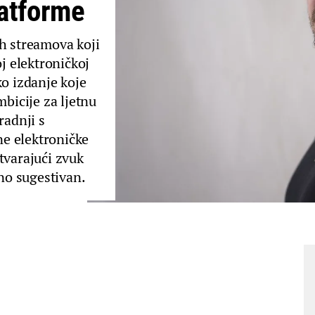
latforme
ih streamova koji
oj elektroničkoj
ko izdanje koje
mbicije za ljetnu
radnji s
e elektroničke
tvarajući zvuk
mno sugestivan.