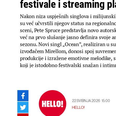
festivale i streaming p
Nakon niza uspješnih singlova i milijunsk
su već učvrstili njegov status na regionaln
sceni, Pete Spruce predstavlja novo autors
već na prvo slušanje jasno definira svoje a
sezonu. Novi singl „Ocean”, realiziran u su
izvođačem Mirellom, donosi spoj suvremen
produkcije i izražene emotivne melodike, s
koji je istodobno festivalski snažan i inti
22 SVIBNJA 2026
15:00
HELLO!