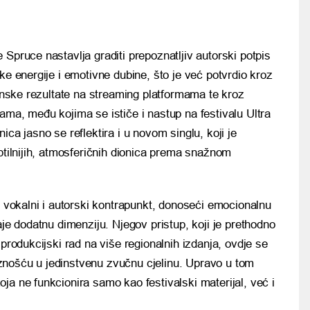
Spruce nastavlja graditi prepoznatljiv autorski potpis
ke energije i emotivne dubine, što je već potvrdio kroz
junske rezultate na streaming platformama te kroz
ama, među kojima se ističe i nastup na festivalu
Ultra
ica jasno se reflektira i u novom singlu, koji je
ptilnijih, atmosferičnih dionica prema snažnom
o vokalni i autorski kontrapunkt, donoseći emocionalnu
aje dodatnu dimenziju. Njegov pristup, koji je prethodno
 produkcijski rad na više regionalnih izdanja, ovdje se
znošću u jedinstvenu zvučnu cjelinu. Upravo u tom
ja ne funkcionira samo kao festivalski materijal, već i