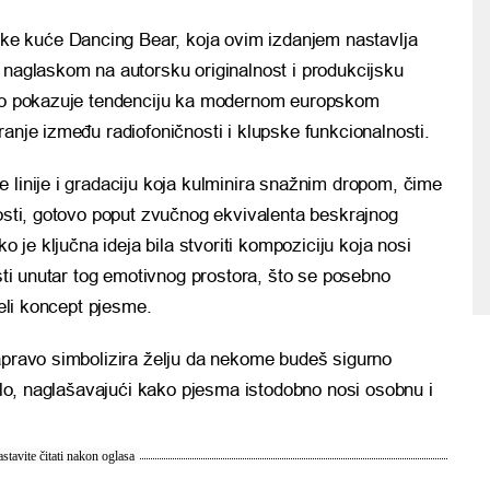
fske kuće
Dancing Bear
, koja ovim izdanjem nastavlja
 naglaskom na autorsku originalnost i produkcijsku
asno pokazuje tendenciju ka modernom europskom
ranje između radiofoničnosti i klupske funkcionalnosti.
 linije i gradaciju koja kulminira snažnim dropom, čime
nosti, gotovo poput zvučnog ekvivalenta beskrajnog
ko je ključna ideja bila stvoriti kompoziciju koja nosi
osti unutar tog emotivnog prostora, što se posebno
jeli koncept pjesme.
zapravo simbolizira želju da nekome budeš sigurno
ello, naglašavajući kako pjesma istodobno nosi osobnu i
stavite čitati nakon oglasa