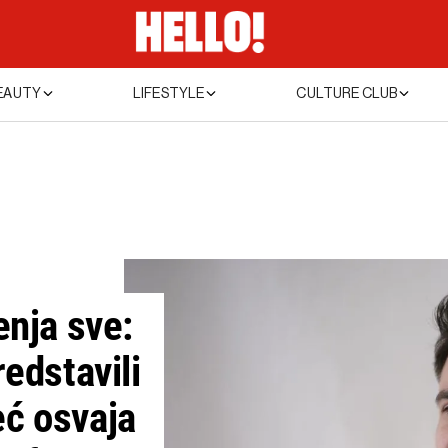
EAUTY
LIFESTYLE
CULTURE CLUB
enja sve:
redstavili
eć osvaja