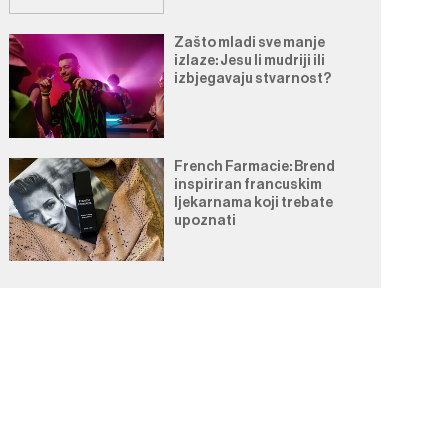
Zašto mladi sve manje
izlaze: Jesu li mudriji ili
izbjegavaju stvarnost?
French Farmacie: Brend
inspiriran francuskim
ljekarnama koji trebate
upoznati