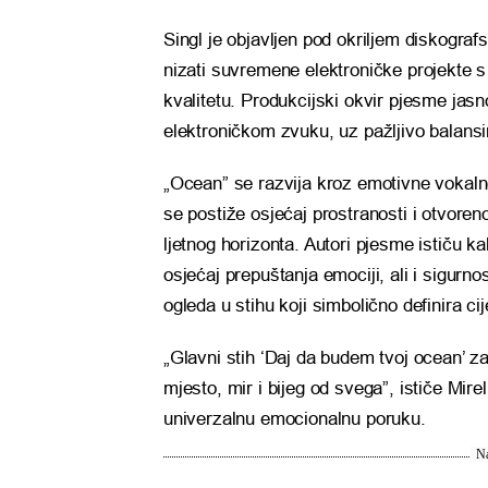
Singl je objavljen pod okriljem diskogra
nizati suvremene elektroničke projekte s
kvalitetu. Produkcijski okvir pjesme j
elektroničkom zvuku, uz pažljivo balansi
„Ocean” se razvija kroz emotivne vokalne
se postiže osjećaj prostranosti i otvore
ljetnog horizonta. Autori pjesme ističu ka
osjećaj prepuštanja emociji, ali i sigurn
ogleda u stihu koji simbolično definira ci
„Glavni stih ‘Daj da budem tvoj ocean’ 
mjesto, mir i bijeg od svega”, ističe Mir
univerzalnu emocionalnu poruku.
Na