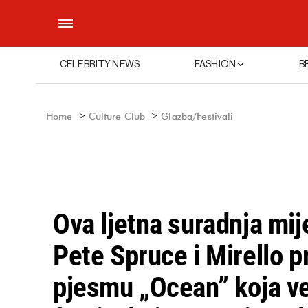
CELEBRITY NEWS
FASHION
B
Home
Culture Club
Glazba/Festivali
Ova ljetna suradnja mij
Pete Spruce i Mirello p
pjesmu „Ocean” koja v