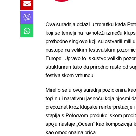
Ova suradnja dolazi u trenutku kada Pete 
koji se temelji na ravnoteži između klups
prethodne singlove koji su ostvarili mili
nastupe na velikim festivalskim pozornic
Europe
. Upravo to iskustvo velikih pozorn
strukturiran tako da prirodno raste od su
festivalskom vrhuncu.
Mirello se u ovoj suradnji pozicionira ka
toplinu i narativnu jasnoću koja pjesmi d
prepoznat kroz klupske reinterpretacije i
staplja s Peteovom produkcijskom preci
spoju nastaje „Ocean” kao kompozicija ko
kao emocionalna priča.