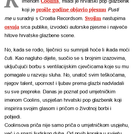
Coolins
imenom
, mladi je hrvatski pop glazbenik
prošle godine objavio pjesmu
koji je
Pusti
Svojim
me
u suradnji s Croatia Recordsom.
nastupima
osvaja
srca publike, izvodeći autorske pjesme i najveće
hitove hrvatske glazbene scene.
No, kada se rodio, liječnici su sumnjali hoće li ikada moći
čuti. Kao nagluho dijete, suočio se s brojnim izazovima,
uključujući borbu s ventilacijskim cjevčicama koje su mu
pomagale u razvoju sluha. No, unatoč svim teškoćama,
njegov talent, upornost i ljubav prema glazbi nadvladali
su sve prepreke. Danas je poznat pod umjetničkim
imenom Coolins, uspješan hrvatski pop glazbenik koji
inspirira svojim glasom i pričom o životnoj borbi i
pobjedi.
Coolinsova priča nije samo priča o umjetničkom uspjehu,
već i o snazi ljudskog duha. Od prvih koraka u svijetu