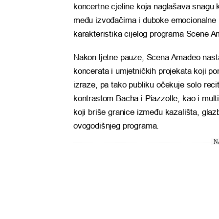
koncertne cjeline koja naglašava snagu 
među izvođačima i duboke emocionalne po
karakteristika cijelog programa Scene 
Nakon ljetne pauze, Scena Amadeo nastav
koncerata i umjetničkih projekata koji po
izraze, pa tako publiku očekuje solo rec
kontrastom Bacha i Piazzolle, kao i mult
koji briše granice između kazališta, glazb
ovogodišnjeg programa.
Na