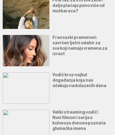
Pink tax: za što sve žene i
dalje plaćaju puno više od
muškaraca?
Francuski pramenovi:
savršen ljetni odabir za
sve koji nemaju vremena za
izrast
Vodič kroz najkul
događanja koja nas
očekuju nadolazećih dana
Veliki streaming vodič |
Novi filmovi i serije u
kolovozu donose poznata
glumačka imena