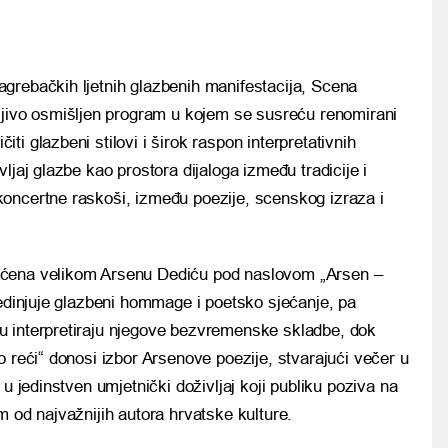
zagrebačkih ljetnih glazbenih manifestacija, Scena
jivo osmišljen program u kojem se susreću renomirani
iti glazbeni stilovi i širok raspon interpretativnih
ljaj glazbe kao prostora dijaloga između tradicije i
oncertne raskoši, između poezije, scenskog izraza i
ećena velikom Arsenu Dediću pod naslovom „Arsen –
jedinjuje glazbeni hommage i poetsko sjećanje, pa
u interpretiraju njegove bezvremenske skladbe, dok
o reći“ donosi izbor Arsenove poezije, stvarajući večer u
 u jedinstven umjetnički doživljaj koji publiku poziva na
m od najvažnijih autora hrvatske kulture.