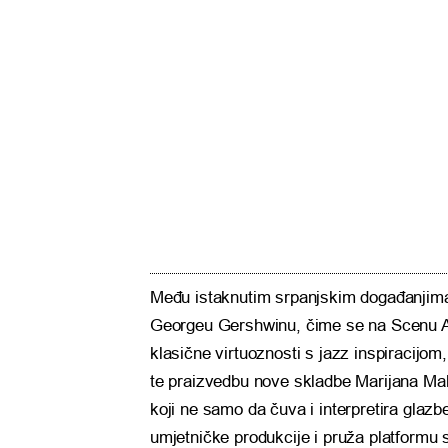
Među istaknutim srpanjskim događanjima n
Georgeu Gershwinu, čime se na Scenu A
klasične virtuoznosti s jazz inspiracijom
te praizvedbu nove skladbe Marijana Mak
koji ne samo da čuva i interpretira glaz
umjetničke produkcije i pruža platformu