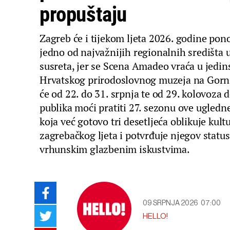
propuštaju
Zagreb će i tijekom ljeta 2026. godine pon
jedno od najvažnijih regionalnih središta
susreta, jer se Scena Amadeo vraća u jedin
Hrvatskog prirodoslovnog muzeja na Gorn
će od 22. do 31. srpnja te od 29. kolovoza d
publika moći pratiti 27. sezonu ove ugledn
koja već gotovo tri desetljeća oblikuje kultu
zagrebačkog ljeta i potvrđuje njegov statu
vrhunskim glazbenim iskustvima.
09 SRPNJA 2026
07:00
HELLO!