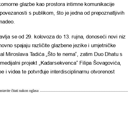
komorne glazbe kao prostora intimne komunikacije
vezanosti s publikom, što je jedna od prepoznatljivih
Amadeo.
lja se od 29. kolovoza do 13. rujna, donoseći novi niz
novno spajaju različite glazbene jezike i umjetničke
ital Miroslava Tadića „Što te nema“, zatim Duo Dhatu s
imedijalni projekt „Kadarsekvenca“ Filipa Šovagovića,
e i videa te potvrđuje interdisciplinarnu otvorenost
stavite čitati nakon oglasa