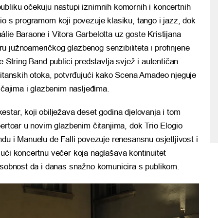
ubliku očekuju nastupi iznimnih komornih i koncertnih
io s programom koji povezuje klasiku, tango i jazz, dok
lie Baraone i Vitora Garbelotta uz goste Kristijana
u južnoameričkog glazbenog senzibiliteta i profinjene
e String Band publici predstavlja svjež i autentičan
Britanskih otoka, potvrđujući kako Scena Amadeo njeguje
ičajima i glazbenim nasljeđima.
star, koji obilježava deset godina djelovanja i tom
pertoar u novim glazbenim čitanjima, dok Trio Elogio
i Manuelu de Falli povezuje renesansnu osjetljivost i
ući koncertnu večer koja naglašava kontinuitet
posobnost da i danas snažno komunicira s publikom.