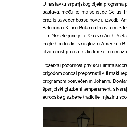
U nastavku srpanjskog dijela programa p
sastava, među kojima se ističe Gelius Tr
brazilska večer bossa nove u izvedbi Amá
Beluhana i Krunu Bakotu donosi atmosfer
ritmičke elegancije, a škotski Auld Reeki
pogled na tradicijsku glazbu Amerike i 
otvorenost prema različitim kulturnim izr
Posebnu pozornost privlači Filmmusicorke
prigodom donosi prepoznatljiv filmski re
programom posvećenim Johannu Dowlandu 
španjolski glazbeni temperament, stvaraj
europske glazbene tradicije i njezinu s