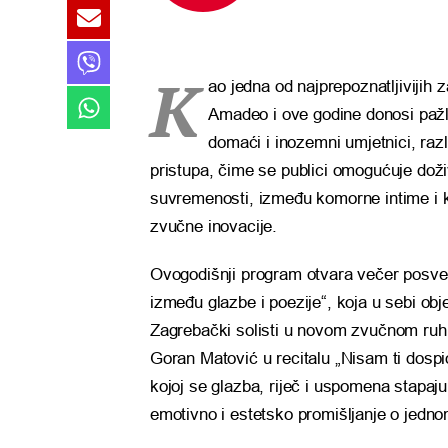
K
ao jedna od najprepoznatljivijih 
Amadeo i ove godine donosi pažl
domaći i inozemni umjetnici, različ
pristupa, čime se publici omogućuje doživ
suvremenosti, između komorne intime i k
zvučne inovacije.
Ovogodišnji program otvara večer posv
između glazbe i poezije“, koja u sebi ob
Zagrebački solisti u novom zvučnom ruh
Goran Matović u recitalu „Nisam ti dospi
kojoj se glazba, riječ i uspomena stapaju
emotivno i estetsko promišljanje o jedno