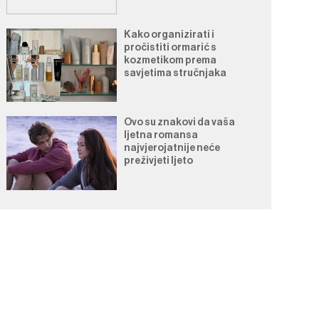
Kako organizirati i
pročistiti ormarić s
kozmetikom prema
savjetima stručnjaka
Ovo su znakovi da vaša
ljetna romansa
najvjerojatnije neće
preživjeti ljeto