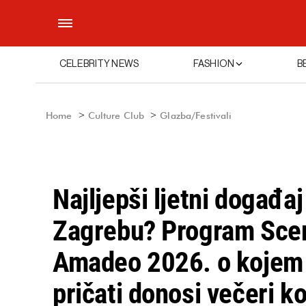
CELEBRITY NEWS
FASHION
B
Home
Culture Club
Glazba/Festivali
Najljepši ljetni događaj
Zagrebu? Program Sce
Amadeo 2026. o kojem 
pričati donosi večeri k