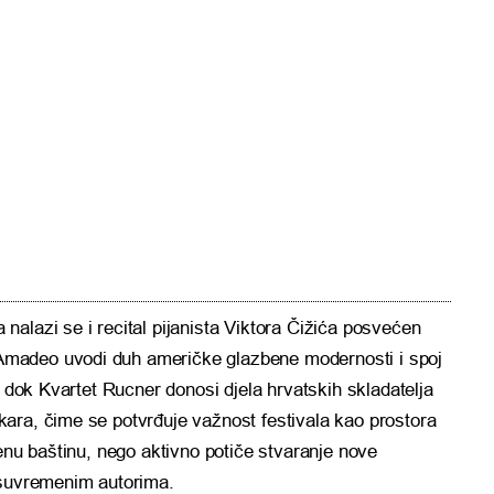
alazi se i recital pijanista Viktora Čižića posvećen
madeo uvodi duh američke glazbene modernosti i spoj
, dok Kvartet Rucner donosi djela hrvatskih skladatelja
ara, čime se potvrđuje važnost festivala kao prostora
benu baštinu, nego aktivno potiče stvaranje nove
 suvremenim autorima.