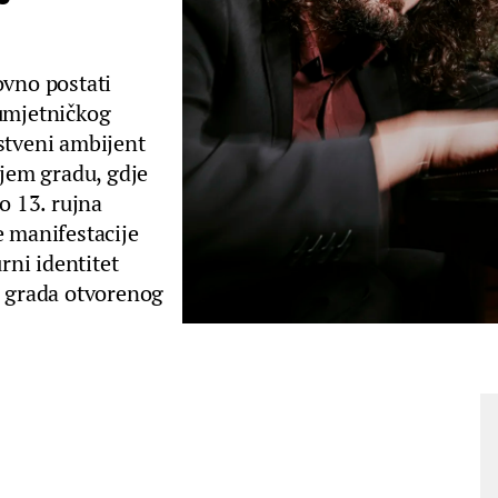
ovno postati
 umjetničkog
stveni ambijent
jem gradu, gdje
o 13. rujna
e manifestacije
rni identitet
s grada otvorenog