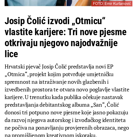
FOTO: Emir Kurtanović
Josip Čolić izvodi „Otmicu“
vlastite karijere: Tri nove pjesme
otkrivaju njegovo najodvažnije
lice
Hrvatski pjevač Josip Čolić predstavlja novi EP
„Otmica“, projekt kojim potvrđuje umjetničku
spremnost na istraživanje novih glazbenih i
izvedbenih prostora te otvara novo poglavlje vlastite
karijere. U trenutku kada publika očekuje nastavak
predstavljanja debitantskog albuma „San“, Čolić
donosi tri potpuno nove pjesme koje jasno pokazuju
da razvoj njegova autorskog i izvođačkog identiteta
ne počiva na ponavljanju provjerenih obrazaca, nego
na promišljenom kreativnom iskoraku.