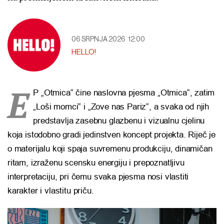
06 SRPNJA 2026
12:00
HELLO!
E
P „Otmica“ čine naslovna pjesma „Otmica“, zatim
„Loši momci“ i „Zove nas Pariz“, a svaka od njih
predstavlja zasebnu glazbenu i vizualnu cjelinu
koja istodobno gradi jedinstven koncept projekta. Riječ je
o materijalu koji spaja suvremenu produkciju, dinamičan
ritam, izraženu scensku energiju i prepoznatljivu
interpretaciju, pri čemu svaka pjesma nosi vlastiti
karakter i vlastitu priču.