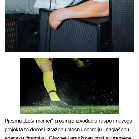
Pjesma „Loši momci“ proširuje izvođački raspon novoga
projekta te donosi izraženu plesnu energiju i naglašenu
scensku dinamiku. Glazbeni aranžman prati suvremene