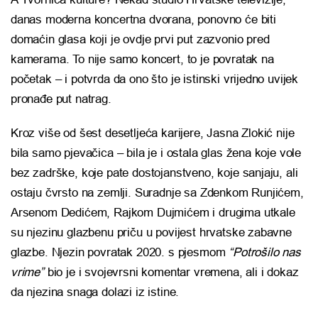
danas moderna koncertna dvorana, ponovno će biti
domaćin glasa koji je ovdje prvi put zazvonio pred
kamerama. To nije samo koncert, to je povratak na
početak – i potvrda da ono što je istinski vrijedno uvijek
pronađe put natrag.
Kroz više od šest desetljeća karijere, Jasna Zlokić nije
bila samo pjevačica – bila je i ostala glas žena koje vole
bez zadrške, koje pate dostojanstveno, koje sanjaju, ali
ostaju čvrsto na zemlji. Suradnje sa Zdenkom Runjićem,
Arsenom Dedićem, Rajkom Dujmićem i drugima utkale
su njezinu glazbenu priču u povijest hrvatske zabavne
glazbe. Njezin povratak 2020. s pjesmom
“Potrošilo nas
vrime”
bio je i svojevrsni komentar vremena, ali i dokaz
da njezina snaga dolazi iz istine.