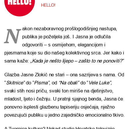
HELLO!
N
akon nezaboravnog prošlogodišnjeg nastupa,
publika je poželjela još. I Jasna je odlučila
odgovoriti – s osmijehom, elegancijom i
pjesmama koje su dio našeg kolektivnog srca. Jer kako i
sama kaže:
„Kada je nešto lijepo – zašto to ne ponoviti?”
Glazba Jasne Zlokić ne stari – ona sazrijeva s nama. Od
“
Skitnice”
do “
Pisma”
, od
“Na obali”
do “
Vele Luke”,
svaki stih nosi priču, svaki ton miriše na djetinjstvo,
mladost, ljeto i čežnju. U pratnji sjajnog benda, Jasna će
ponovno isplesti glazbenu tapiseriju osjećaja, nježno
povezujući publiku u jedno zajedničko emocionalno tkivo.
A Tvornica kulture? Nekad studio Hrvatske televizije,