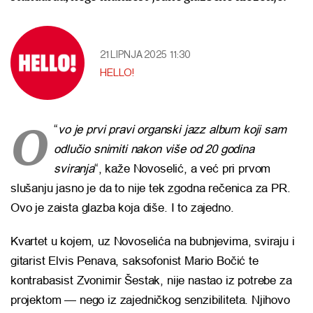
21 LIPNJA 2025
11:30
HELLO!
O
“
vo je prvi pravi organski jazz album koji sam
odlučio snimiti nakon više od 20 godina
sviranja
“, kaže Novoselić, a već pri prvom
slušanju jasno je da to nije tek zgodna rečenica za PR.
Ovo je zaista glazba koja diše. I to zajedno.
Kvartet u kojem, uz Novoselića na bubnjevima, sviraju i
gitarist Elvis Penava, saksofonist Mario Bočić te
kontrabasist Zvonimir Šestak, nije nastao iz potrebe za
projektom — nego iz zajedničkog senzibiliteta. Njihovo