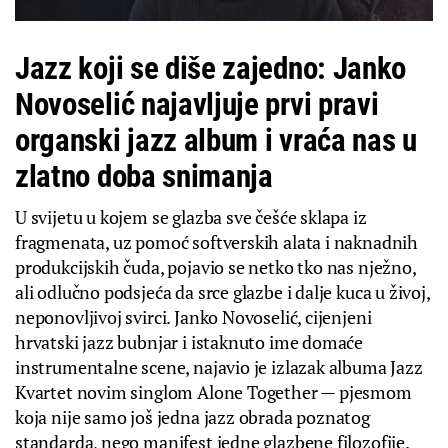
Jazz koji se diše zajedno: Janko
Novoselić najavljuje prvi pravi
organski jazz album i vraća nas u
zlatno doba snimanja
U svijetu u kojem se glazba sve češće sklapa iz
fragmenata, uz pomoć softverskih alata i naknadnih
produkcijskih čuda, pojavio se netko tko nas nježno,
ali odlučno podsjeća da srce glazbe i dalje kuca u živoj,
neponovljivoj svirci. Janko Novoselić, cijenjeni
hrvatski jazz bubnjar i istaknuto ime domaće
instrumentalne scene, najavio je izlazak albuma Jazz
Kvartet novim singlom Alone Together — pjesmom
koja nije samo još jedna jazz obrada poznatog
standarda, nego manifest jedne glazbene filozofije.