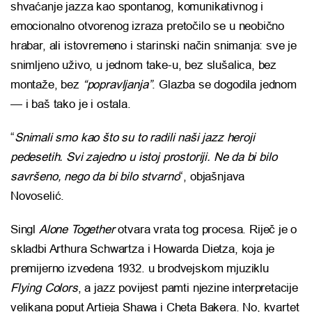
shvaćanje jazza kao spontanog, komunikativnog i
emocionalno otvorenog izraza pretočilo se u neobično
hrabar, ali istovremeno i starinski način snimanja: sve je
snimljeno uživo, u jednom take-u, bez slušalica, bez
montaže, bez
“popravljanja”
. Glazba se dogodila jednom
— i baš tako je i ostala.
“
Snimali smo kao što su to radili naši jazz heroji
pedesetih. Svi zajedno u istoj prostoriji. Ne da bi bilo
savršeno, nego da bi bilo stvarno
“, objašnjava
Novoselić.
Singl
Alone Together
otvara vrata tog procesa. Riječ je o
skladbi Arthura Schwartza i Howarda Dietza, koja je
premijerno izvedena 1932. u brodvejskom mjuziklu
Flying Colors
, a jazz povijest pamti njezine interpretacije
velikana poput Artieja Shawa i Cheta Bakera. No, kvartet