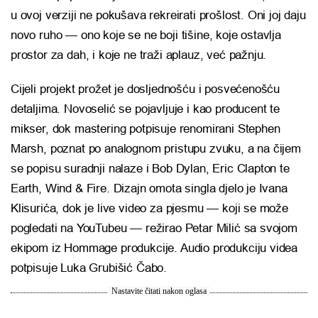
u ovoj verziji ne pokušava rekreirati prošlost. Oni joj daju
novo ruho — ono koje se ne boji tišine, koje ostavlja
prostor za dah, i koje ne traži aplauz, već pažnju.
Cijeli projekt prožet je dosljednošću i posvećenošću
detaljima. Novoselić se pojavljuje i kao producent te
mikser, dok mastering potpisuje renomirani Stephen
Marsh, poznat po analognom pristupu zvuku, a na čijem
se popisu suradnji nalaze i Bob Dylan, Eric Clapton te
Earth, Wind & Fire. Dizajn omota singla djelo je Ivana
Klisurića, dok je live video za pjesmu — koji se može
pogledati na YouTubeu — režirao Petar Milić sa svojom
ekipom iz Hommage produkcije. Audio produkciju videa
potpisuje Luka Grubišić Čabo.
Nastavite čitati nakon oglasa