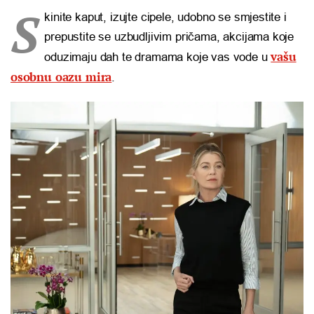
S
kinite kaput, izujte cipele, udobno se smjestite i
prepustite se uzbudljivim pričama, akcijama koje
vašu
oduzimaju dah te dramama koje vas vode u
osobnu oazu mira
.