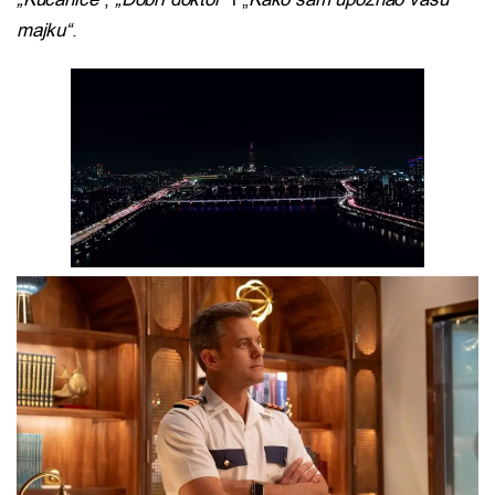
majku“
.