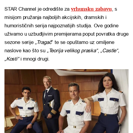
vrhunsku zabavu
STAR Channel je odredište za
, s
misijom pružanja najboljih akcijskih, dramskih i
humorističnih serija najpoznatijih studija. Ove godine
uživamo u uzbudljivim premijerama poput povratka druge
sezone serije
„Tragač
“ te se opuštamo uz omiljene
naslove kao što su
„Teorija velikog praska“
,
„Castle“,
„Kosti“
i mnogi drugi.