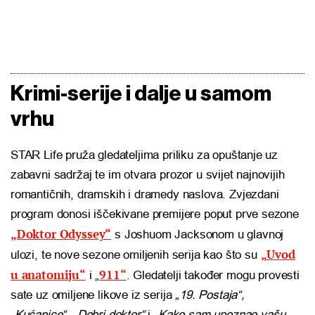
Krimi-serije i dalje u samom
vrhu
STAR Life pruža gledateljima priliku za opuštanje uz
zabavni sadržaj te im otvara prozor u svijet najnovijih
romantičnih, dramskih i dramedy naslova. Zvjezdani
program donosi iščekivane premijere poput prve sezone
„Doktor Odyssey“
s Joshuom Jacksonom u glavnoj
„Uvod
ulozi, te nove sezone omiljenih serija kao što su
u anatomiju“
911“
i „
. Gledatelji također mogu provesti
sate uz omiljene likove iz serija
„19. Postaja“,
„Kućanice“
,
„Dobri doktor“
i „
Kako sam upoznao vašu