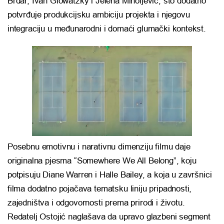
Brdar
,
Ivan Glowatzky
i
Jelena Miholjević
, što dodatno
potvrđuje produkcijsku ambiciju projekta i njegovu
integraciju u međunarodni i domaći glumački kontekst.
Posebnu emotivnu i narativnu dimenziju filmu daje
originalna pjesma “Somewhere We All Belong”, koju
potpisuju
Diane Warren
i
Halle Bailey
, a koja u završnici
filma dodatno pojačava tematsku liniju pripadnosti,
zajedništva i odgovornosti prema prirodi i životu.
Redatelj Ostojić naglašava da upravo glazbeni segment