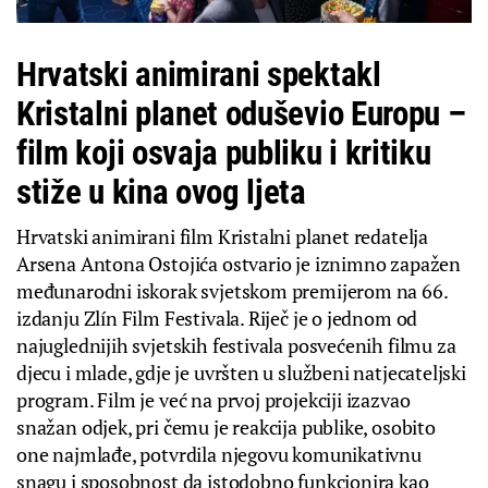
Hrvatski animirani spektakl
Kristalni planet oduševio Europu –
film koji osvaja publiku i kritiku
stiže u kina ovog ljeta
Hrvatski animirani film Kristalni planet redatelja
Arsena Antona Ostojića ostvario je iznimno zapažen
međunarodni iskorak svjetskom premijerom na 66.
izdanju Zlín Film Festivala. Riječ je o jednom od
najuglednijih svjetskih festivala posvećenih filmu za
djecu i mlade, gdje je uvršten u službeni natjecateljski
program. Film je već na prvoj projekciji izazvao
snažan odjek, pri čemu je reakcija publike, osobito
one najmlađe, potvrdila njegovu komunikativnu
snagu i sposobnost da istodobno funkcionira kao