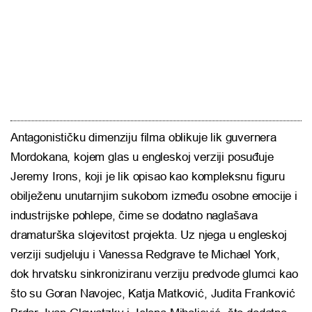
Antagonističku dimenziju filma oblikuje lik guvernera
Mordokana, kojem glas u engleskoj verziji posuđuje
Jeremy Irons
, koji je lik opisao kao kompleksnu figuru
obilježenu unutarnjim sukobom između osobne emocije i
industrijske pohlepe, čime se dodatno naglašava
dramaturška slojevitost projekta. Uz njega u engleskoj
verziji sudjeluju i
Vanessa Redgrave
te
Michael York
,
dok hrvatsku sinkroniziranu verziju predvode glumci kao
što su
Goran Navojec
,
Katja Matković
,
Judita Franković