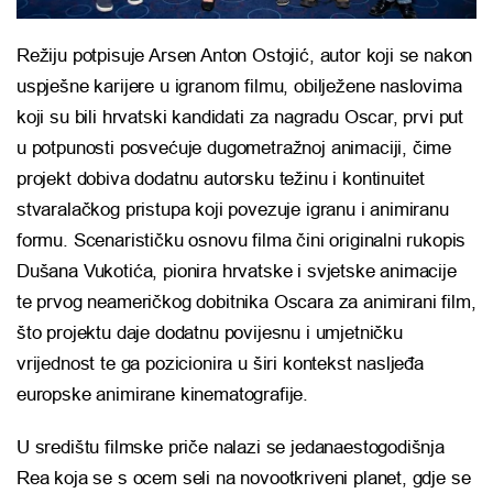
Režiju potpisuje Arsen Anton Ostojić, autor koji se nakon
uspješne karijere u igranom filmu, obilježene naslovima
koji su bili hrvatski kandidati za nagradu Oscar, prvi put
u potpunosti posvećuje dugometražnoj animaciji, čime
projekt dobiva dodatnu autorsku težinu i kontinuitet
stvaralačkog pristupa koji povezuje igranu i animiranu
formu. Scenarističku osnovu filma čini originalni rukopis
Dušana Vukotića, pionira hrvatske i svjetske animacije
te prvog neameričkog dobitnika Oscara za animirani film,
što projektu daje dodatnu povijesnu i umjetničku
vrijednost te ga pozicionira u širi kontekst nasljeđa
europske animirane kinematografije.
U središtu filmske priče nalazi se jedanaestogodišnja
Rea koja se s ocem seli na novootkriveni planet, gdje se