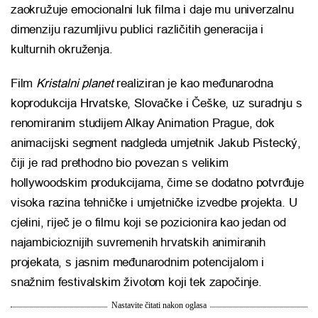
zaokružuje emocionalni luk filma i daje mu univerzalnu
dimenziju razumljivu publici različitih generacija i
kulturnih okruženja.
Film
Kristalni planet
realiziran je kao međunarodna
koprodukcija Hrvatske, Slovačke i Češke, uz suradnju s
renomiranim studijem
Alkay Animation Prague
, dok
animacijski segment nadgleda umjetnik
Jakub Pistecký
,
čiji je rad prethodno bio povezan s velikim
hollywoodskim produkcijama, čime se dodatno potvrđuje
visoka razina tehničke i umjetničke izvedbe projekta. U
cjelini, riječ je o filmu koji se pozicionira kao jedan od
najambicioznijih suvremenih hrvatskih animiranih
projekata, s jasnim međunarodnim potencijalom i
snažnim festivalskim životom koji tek započinje.
Nastavite čitati nakon oglasa