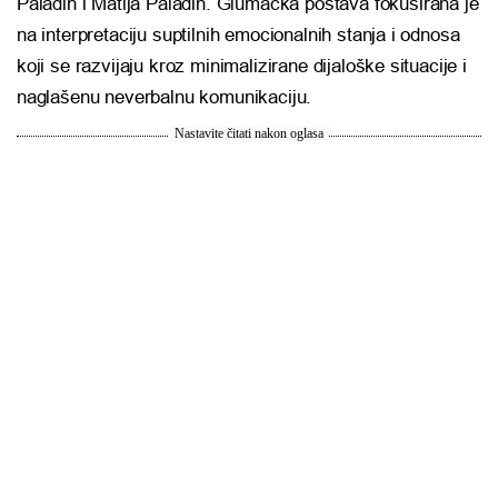
Paladin
i
Matija Paladin
. Glumačka postava fokusirana je
na interpretaciju suptilnih emocionalnih stanja i odnosa
koji se razvijaju kroz minimalizirane dijaloške situacije i
naglašenu neverbalnu komunikaciju.
Nastavite čitati nakon oglasa