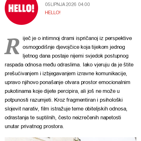
05 LIPNJA 2026
04:00
HELLO!
R
iječ je o intimnoj drami ispričanoj iz perspektive
osmogodišnje djevojčice koja tijekom jednog
ljetnog dana postaje nijemi svjedok postupnog
raspada odnosa među odraslima. Iako vjeruju da je štite
prešućivanjem i izbjegavanjem izravne komunikacije,
upravo njihovo ponašanje otvara prostor emocionalnim
pukotinama koje dijete percipira, ali još ne može u
potpunosti razumjeti. Kroz fragmentiran i psihološki
slojevit narativ, film istražuje teme obiteljskih odnosa,
odrastanja te suptilnih, često neizrečenih napetosti
unutar privatnog prostora.