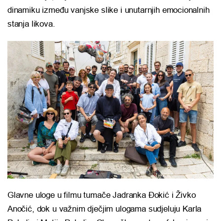
dinamiku između vanjske slike i unutarnjih emocionalnih
stanja likova.
Glavne uloge u filmu tumače
Jadranka Đokić
i
Živko
Anočić
, dok u važnim dječjim ulogama sudjeluju
Karla