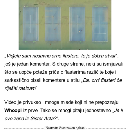
„
Vidjela sam nedavno crne flastere, to je dobra stvar
“,
još je jedan komentar. S druge strane, neki su ismijavali
što se uopće poteže priča o flasterima različite boje i
sarkastično pisali komentare u stilu „
Da, crni flasteri će
riješiti rasizam
“.
Video je privukao i mnoge mlade koji ni ne prepoznaju
Whoopi
iz prve. Tako se mnogi pitaju jednostavno „
Je li
ovo žena iz Sister Acta?“.
Nastavite čitati nakon oglasa