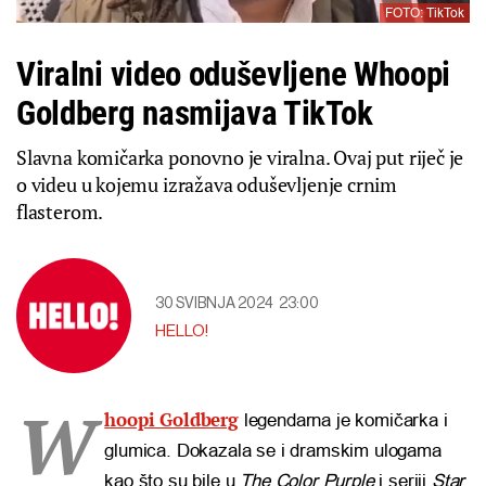
FOTO: TikTok
Viralni video oduševljene Whoopi
Goldberg nasmijava TikTok
Slavna komičarka ponovno je viralna. Ovaj put riječ je
o videu u kojemu izražava oduševljenje crnim
flasterom.
30 SVIBNJA 2024
23:00
HELLO!
W
hoopi Goldberg
legendarna je komičarka i
glumica. Dokazala se i dramskim ulogama
kao što su bile u
The Color Purple
i seriji
Star