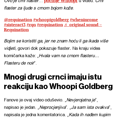
počinje Whoopi
Ovo je crni flaster
…
u videu.
Crni
flaster za ljude s crnom bojom kože
.
@requination
#whoopigoldberg
#wheninrome
#sisteract3
#rqn
#requination
♬ original sound –
Requination
Bojim se koristiti ga, jer ne znam hoću li ga ikada više
vidjeti,
govori dok pokazuje flaster
.
Na kraju videa
komičarka kaže: „
Hvala vam na crnom flasteru…
Flasteru de noir
“.
Mnogi drugi crnci imaju istu
reakciju kao Whoopi Goldberg
Fanove je ovaj video oduševio. „
Nevjerojatna je
“,
napisao je jedan. „
Neprocjenjiva
“. „
Ja sam ista ovakva
“,
napisala je jedna komentatorica. „
Kada ih nađem kupim