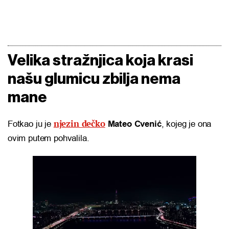
Velika stražnjica koja krasi
našu glumicu zbilja nema
mane
njezin dečko
Fotkao ju je
Mateo Cvenić
, kojeg je ona
ovim putem pohvalila.