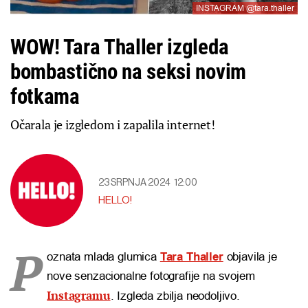
INSTAGRAM @tara.thaller
WOW! Tara Thaller izgleda
bombastično na seksi novim
fotkama
Očarala je izgledom i zapalila internet!
23 SRPNJA 2024
12:00
HELLO!
P
oznata mlada glumica
Tara Thaller
objavila je
nove senzacionalne fotografije na svojem
Instagramu
. Izgleda zbilja neodoljivo.