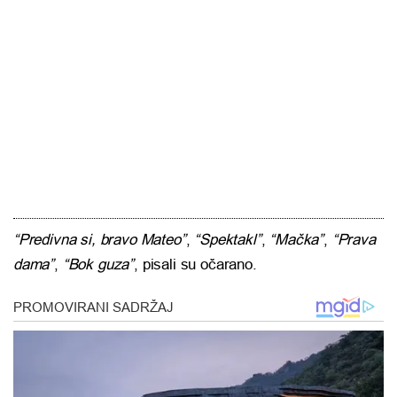
“Predivna si, bravo Mateo”
,
“Spektakl”
,
“Mačka”
,
“Prava
dama”
,
“Bok guza”
, pisali su očarano.