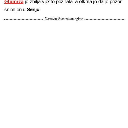
Glumica
je zbilja vješto pozirala, a otkrila je da je prizor
snimljen u
Senju
.
Nastavite čitati nakon oglasa