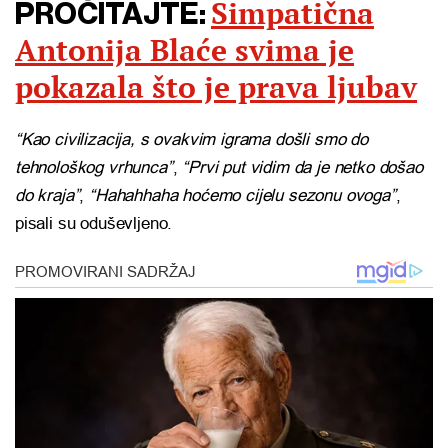
Simpatična
PROČITAJTE:
Antonija Blaće svima je
pokazala što je prava ljubav
“Kao civilizacija, s ovakvim igrama došli smo do
tehnološkog vrhunca”
,
“Prvi put vidim da je netko došao
do kraja”
,
“Hahahhaha hoćemo cijelu sezonu ovoga”
,
pisali su oduševljeno.