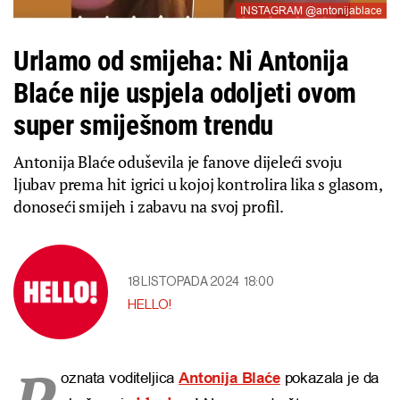
INSTAGRAM @antonijablace
Urlamo od smijeha: Ni Antonija
Blaće nije uspjela odoljeti ovom
super smiješnom trendu
Antonija Blaće oduševila je fanove dijeleći svoju
ljubav prema hit igrici u kojoj kontrolira lika s glasom,
donoseći smijeh i zabavu na svoj profil.
18 LISTOPADA 2024
18:00
HELLO!
P
oznata voditeljica
Antonija Blaće
pokazala je da