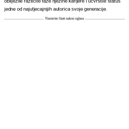
obilježile različite faze njezine karijere i učvrstile status
jedne od najutjecajnijih autorica svoje generacije.
Nastavite čitati nakon oglasa