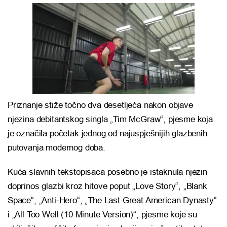
Priznanje stiže točno dva desetljeća nakon objave
njezina debitantskog singla „Tim McGraw“, pjesme koja
je označila početak jednog od najuspješnijih glazbenih
putovanja modernog doba.
Kuća slavnih tekstopisaca posebno je istaknula njezin
doprinos glazbi kroz hitove poput „Love Story“, „Blank
Space“, „Anti-Hero“, „The Last Great American Dynasty“
i „All Too Well (10 Minute Version)“, pjesme koje su