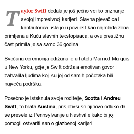
T
aylor Swift
dodala je još jedno veliko priznanje
svojoj impresivnoj karijeri. Slavna pjevačica i
kantautorica ušla je u povijest kao najmlađa žena
primljena u Kuću slavnih tekstopisaca, a ovu prestižnu
čast primila je sa samo 36 godina.
Svečana ceremonija održana je u hotelu Marriott Marquis
u New Yorku, gdje je Swift održala emotivan govor i
zahvalila ljudima koji su joj od samih početaka bili
najveća podrška.
Posebno je istaknula svoje roditelje,
Scotta
i
Andreu
Swift
, te brata
Austina
, prisjetivši se njihove odluke da
se presele iz Pennsylvanije u Nashville kako bi joj
pomogli ostvariti san o glazbenoj karijeri.