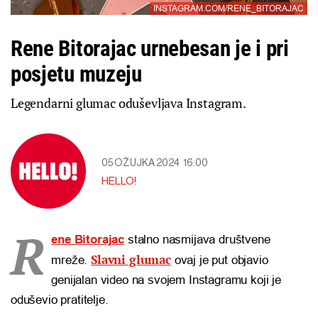
INSTAGRAM.COM/RENE_BITORAJAC
Rene Bitorajac urnebesan je i pri
posjetu muzeju
Legendarni glumac oduševljava Instagram.
05 OŽUJKA 2024
16:00
HELLO!
R
ene Bitorajac
stalno nasmijava društvene
Slavni glumac
mreže.
ovaj je put objavio
genijalan video na svojem Instagramu koji je
oduševio pratitelje.