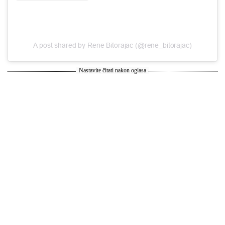
A post shared by Rene Bitorajac (@rene_bitorajac)
Nastavite čitati nakon oglasa