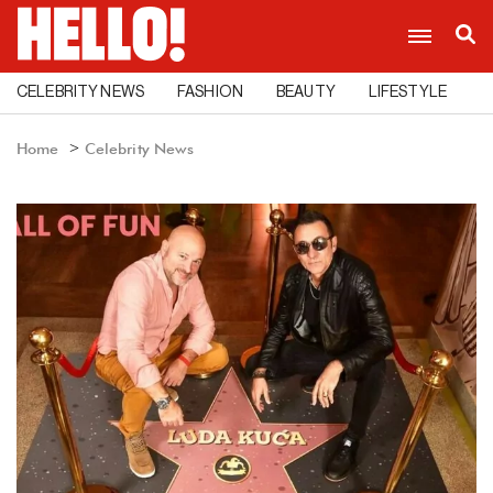
CELEBRITY NEWS
FASHION
BEAUTY
LIFESTYLE
C
Home
Celebrity News