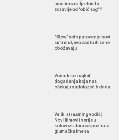
maslinovo ulje doista
zdravije od "običnog"?
"Slow" solo putovanja novi
su trend, evo zašto ih žene
obožavaju
Vodič kroz najkul
događanja koja nas
očekuju nadolazećih dana
Veliki streaming vodič |
Novi filmovi i serije u
kolovozu donose poznata
glumačka imena