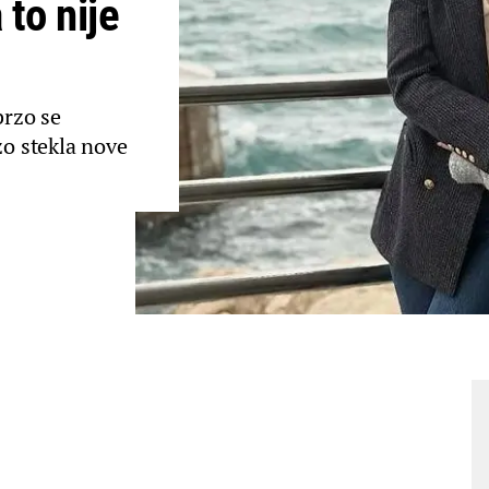
 to nije
brzo se
zo stekla nove