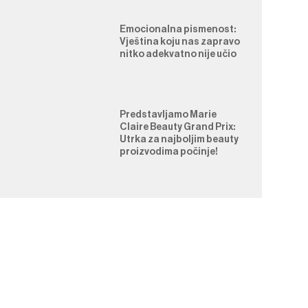
Emocionalna pismenost:
Vještina koju nas zapravo
nitko adekvatno nije učio
Predstavljamo Marie
Claire Beauty Grand Prix:
Utrka za najboljim beauty
proizvodima počinje!