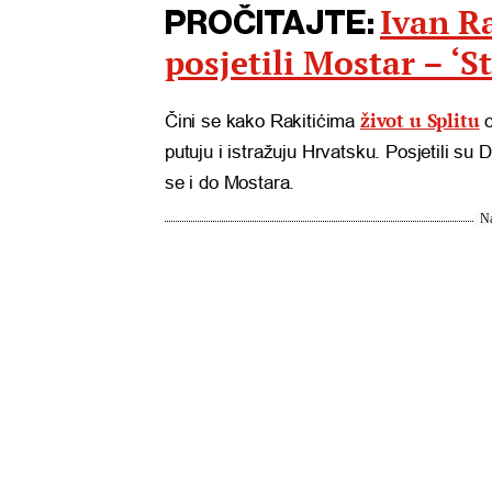
Ivan Ra
PROČITAJTE:
posjetili Mostar – ‘
život u Splitu
Čini se kako Rakitićima
o
putuju i istražuju Hrvatsku. Posjetili su
se i do Mostara.
Na