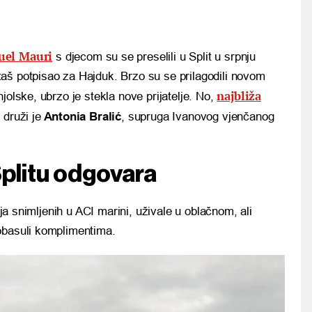
uel Mauri
s djecom su se preselili u Split u srpnju
aš potpisao za Hajduk. Brzo su se prilagodili novom
najbliža
jolske, ubrzo je stekla nove prijatelje. No,
druži je
Antonia Bralić
, supruga Ivanovog vjenčanog
Splitu odgovara
fija snimljenih u ACI marini, uživale u oblačnom, ali
obasuli komplimentima.