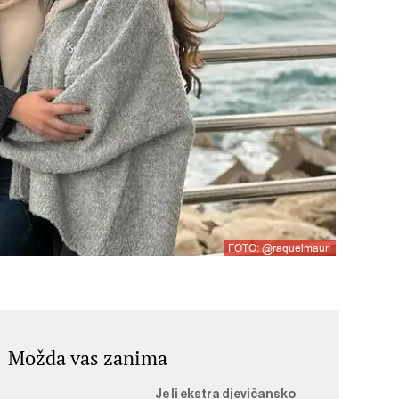
FOTO: @raquelmauri
Možda vas zanima
Je li ekstra djevičansko