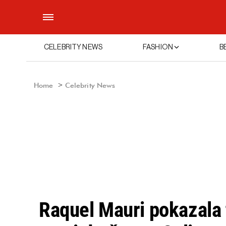
CELEBRITY NEWS
FASHION
B
Home
Celebrity News
Raquel Mauri pokazala 