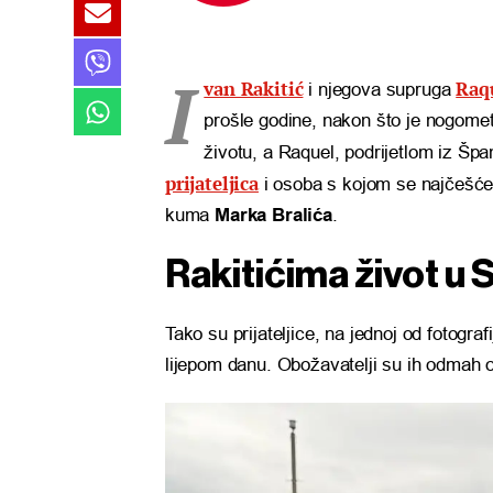
I
van Rakitić
Raq
i njegova supruga
prošle godine, nakon što je nogomet
životu, a Raquel, podrijetlom iz Špan
prijateljica
i osoba s kojom se najčešće 
kuma
Marka Bralića
.
Rakitićima život u 
Tako su prijateljice, na jednoj od fotogra
lijepom danu. Obožavatelji su ih odmah 