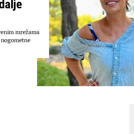
 dalje
tvenim mrežama
e nogometne