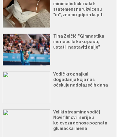
minimalistički nakit:
statement narukvice su
"in", znamo gdje ih kupiti
Tina Zelčić: "Gimnastika
me naučila kako pasti,
ustati i nastaviti dalje"
Vodič kroz najkul
događanja koja nas
očekuju nadolazećih dana
Veliki streaming vodič |
Novi filmovi i serije u
kolovozu donose poznata
glumačka imena