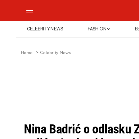
CELEBRITY NEWS
FASHION
B
Home
Celebrity News
Nina Badrić o odlasku 