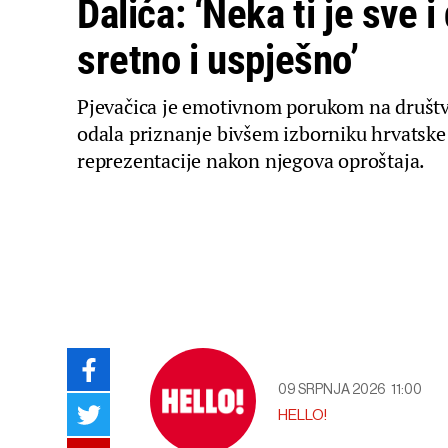
Dalića: ‘Neka ti je sve i
sretno i uspješno’
Pjevačica je emotivnom porukom na druš
odala priznanje bivšem izborniku hrvatsk
reprezentacije nakon njegova oproštaja.
09 SRPNJA 2026
11:00
HELLO!