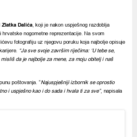
d
Zlatka Dalića
, koji je nakon uspješnog razdoblja
upi hrvatske nogometne reprezentacije. Na svom
lićevu fotografiju uz njegovu poruku koja najbolje opisuje
karijere.
“Ja sve svoje završim riječima: ‘U tebe se,
isliš da je najbolje za mene, za moju obitelj i naš
 punu poštovanja. “
Najuspješniji izbornik se oprostio
tno i uspješno kao i do sada i hvala ti za sve”
, napisala