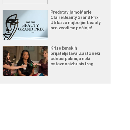
Predstavljamo Marie
Claire Beauty Grand Prix:
Utrka za najboljim beauty
proizvodima počinje!
Krize ženskih
prijateljstava: Zašto neki
odnosi puknu, a neki
ostave neizbrisiv trag