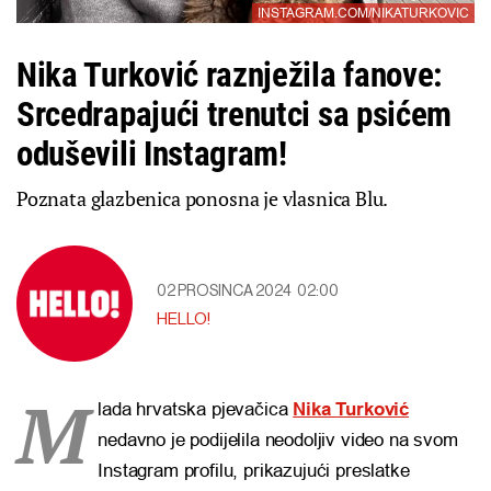
INSTAGRAM.COM/NIKATURKOVIC
Nika Turković raznježila fanove:
Srcedrapajući trenutci sa psićem
oduševili Instagram!
Poznata glazbenica ponosna je vlasnica Blu.
02 PROSINCA 2024
02:00
HELLO!
M
lada hrvatska pjevačica
Nika Turković
nedavno je podijelila neodoljiv video na svom
Instagram profilu, prikazujući preslatke