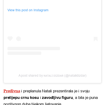
View this post on Instagram
A post shared by ɴᴀᴛᴀʟɪ ᴅɪᴢᴅᴀʀ (@natalidizdar)
Predivna
i preplanula Natali prezentirala je i svoju
prelijepu crnu kosu
i
zavodljivu figuru
, a bila je puna
pozitivnog duha tijekom ljetovanja.