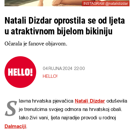
INSTAGRAM @natalidizdar
Natali Dizdar oprostila se od ljeta
u atraktivnom bijelom bikiniju
Očarala je fanove objavom.
04 RUJNA 2024
22:00
HELLO!
S
lavna hrvatska pjevačica
Natali Dizdar
oduševila
je trenutcima svojeg odmora na hrvatskoj obali.
Iako živi vani, ljeta najradije provodi u rodnoj
Dalmaciji
.