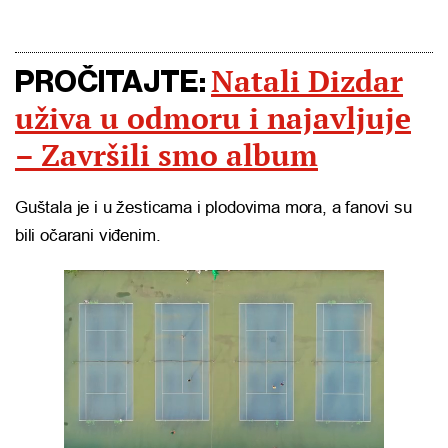
Natali Dizdar
PROČITAJTE:
uživa u odmoru i najavljuje
– Završili smo album
Guštala je i u žesticama i plodovima mora, a fanovi su
bili očarani viđenim.