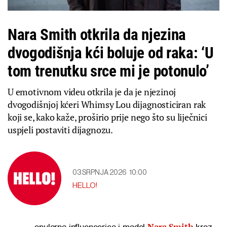
Nara Smith otkrila da njezina
dvogodišnja kći boluje od raka: ‘U
tom trenutku srce mi je potonulo’
U emotivnom videu otkrila je da je njezinoj
dvogodišnjoj kćeri Whimsy Lou dijagnosticiran rak
koji se, kako kaže, proširio prije nego što su liječnici
uspjeli postaviti dijagnozu.
03 SRPNJA 2026
10:00
HELLO!
Nara Smith