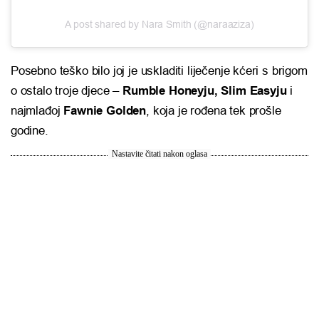
A post shared by Nara Smith (@naraaziza)
Posebno teško bilo joj je uskladiti liječenje kćeri s brigom
o ostalo troje djece –
Rumble Honeyju, Slim Easyju
i
najmlađoj
Fawnie Golden
, koja je rođena tek prošle
godine.
Nastavite čitati nakon oglasa