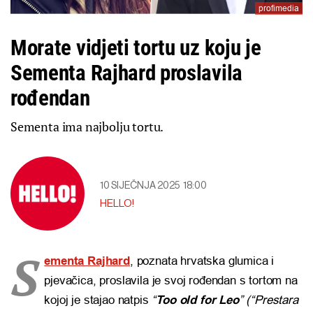
profimedia
Morate vidjeti tortu uz koju je
Sementa Rajhard proslavila
rođendan
Sementa ima najbolju tortu.
10 SIJEČNJA 2025
18:00
HELLO!
S
ementa Rajhard
, poznata hrvatska glumica i
pjevačica, proslavila je svoj rođendan s tortom na
kojoj je stajao natpis
“
Too old for Leo
” (“Prestara