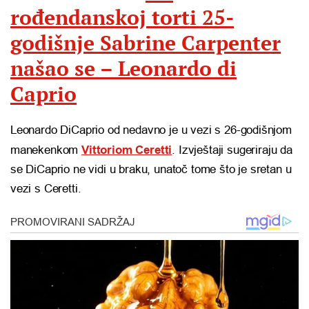
rođendanskoj torti 25-
godišnje Sabrine Carpenter
našao se – Leonardo di
Caprio
Leonardo DiCaprio od nedavno je u vezi s 26-godišnjom
manekenkom
Vittoriom Ceretti
. Izvještaji sugeriraju da
se DiCaprio ne vidi u braku, unatoč tome što je sretan u
vezi s Ceretti.