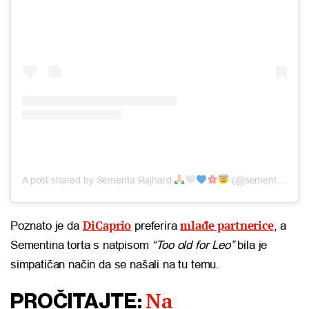
A post shared by Sementa Rajhard
(@sementa_rajhard)
DiCaprio
mlađe partnerice
Poznato je da
preferira
, a
Sementina torta s natpisom
“Too old for Leo”
bila je
simpatičan način da se našali na tu temu.
Na
PROČITAJTE: