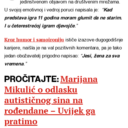
jedinstvenom objavom na društvenim mrežama.
U svojoj emotivnoj i vedroj poruci napisala je:
“
Kad
predstava igra 11 godina moram glumit da ne starim.
I u četerestrećoj igram djevojče
.”
Kroz humor i samoironiju
ističe izazove dugogodišnje
karijere, naišla je na val pozitivnih komentara, pa je tako
jedan obožavatelj prigodno napisao:
“
Jesi, žena za sva
vremena
.”
Marijana
PROČITAJTE:
Mikulić o odlasku
autističnog sina na
rođendane – Uvijek ga
pratimo