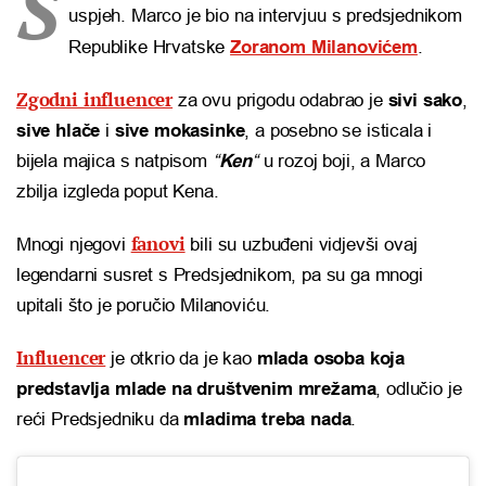
S
uspjeh. Marco je bio na intervjuu s predsjednikom
Republike Hrvatske
Zoranom Milanovićem
.
Zgodni influencer
za ovu prigodu odabrao je
sivi sako
,
sive hlače
i
sive mokasinke
, a posebno se isticala i
bijela majica s natpisom
“
Ken
“
u rozoj boji, a Marco
zbilja izgleda poput Kena.
fanovi
Mnogi njegovi
bili su uzbuđeni vidjevši ovaj
legendarni susret s Predsjednikom, pa su ga mnogi
upitali što je poručio Milanoviću.
Influencer
je otkrio da je kao
mlada osoba koja
predstavlja mlade na društvenim mrežama
, odlučio je
reći Predsjedniku da
mladima treba nada
.