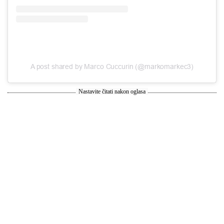
A post shared by Marco Cuccurin (@markomarkec3)
Nastavite čitati nakon oglasa